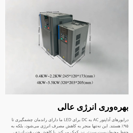
بهره‌وری انرژی عالی
درایورهای آداپتور AC به DC برای LED ما دارای راندمان چشمگیری تا
۹۵٪ هستند. این نه‌تنها منجر به کاهش مصرف انرژی می‌شود، بلکه به
حفظ محیط‌زیست سبزتر نیز کمک می‌کند. با کاهش هدررفت انرژی،