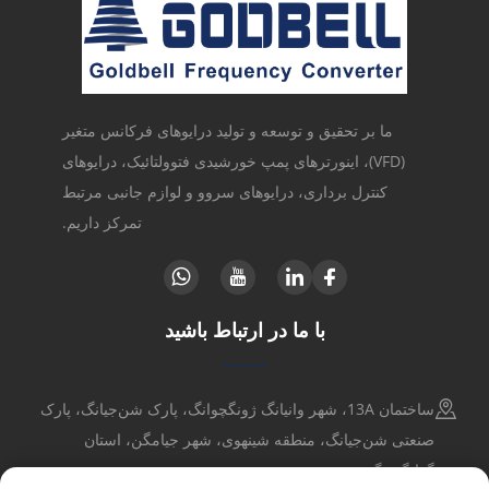
ما بر تحقیق و توسعه و تولید درایوهای فرکانس متغیر
(VFD)، اینورترهای پمپ خورشیدی فتوولتائیک، درایوهای
کنترل برداری، درایوهای سروو و لوازم جانبی مرتبط
تمرکز داریم.
با ما در ارتباط باشید
ساختمان 13A، شهر وانیانگ ژونگچوانگ، پارک شن‌جیانگ، پارک
صنعتی شن‌جیانگ، منطقه شینهوی، شهر جیامگن، استان
گوانگدونگ