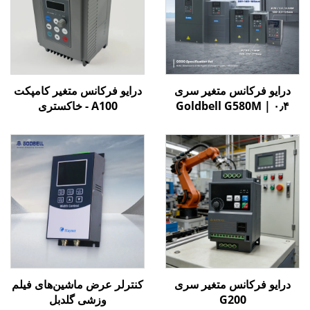
درایو فرکانس متغیر سری
درایو فرکانس متغیر کامپکت
Goldbell G580M | ۰٫۴
A100 - خاکستری
کیلووات تا ۸۰۰ کیلووات |
کنترل V/F و برداری | درایو
فرکانس متغیر با گواهینامه
CE
درایو فرکانس متغیر سری
کنترلر عرض ماشین‌های فیلم
G200
وزشی گلدبل