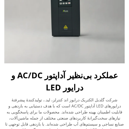
عملکرد بی‌نظیر آداپتور AC/DC و
درایور LED
شرکت گلدبل الکتریک درایوز اند کنترلز، لید.، تولیدکنندهٔ پیشرفتهٔ
درایورهای LED آداپتور AC/DC است که با هدف دستیابی به بازدهی و
قابلیت اطمینان بهینه طراحی شده‌اند. محصولات ما برای پاسخگویی به
نیازهای سخت‌گیرانهٔ کاربردهای صنعتی مختلف از جمله ماشین‌آلات،
صنایع نساجی و سیستم‌های آب طراحی شده‌اند. با بازدهی قابل توجهی تا