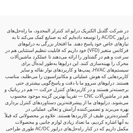
در شرکت گلدبل الکتریک درایو اند کنترلز المحدود، ما راه‌حل‌های
درایور AC/DC را توسعه داده‌ایم که به صنایع کمک می‌کند تا به
نیازهای خاص خود پاسخ دهند. ما افتخار بزرگی به درایوهای
فرکانس متغیر (VFD) خود داریم که قابلیت تنظیم استثنایی هم در
سرعت و هم در گشتاور را ارائه می‌دهند تا عملکرد ماشین‌آلات
محرک را بهینه‌سازی کنند. این درایوها به‌طور ایده‌آل برای
سیستم‌های HVAC، پمپ‌ها و کاربردهای نوار نقاله و سایر
کاربردهایی که هوش عملیاتی و مکانیزاسیون را می‌طلبد، مناسب
هستند. درایوهای سروو ما با دقت و پاسخ‌گویی بیشتری حتی
برجسته‌تر هستند و در کاربردهای کنترل حرکت — هم در رباتیک و
هم در ماشین‌آلات CNC — تقریباً بهترین گزینه موجود محسوب
می‌شوند. درایوهای ما از پیشرفته‌ترین دستاوردهای کنترل برداری
بهره می‌برند و تضمین‌کننده آرامش و تعالی عملیاتی در
گسترده‌ترین طیف از کاربردها هستند. علاوه بر محصولاتی که قبلاً
به آنها اشاره کردیم، ما تعداد زیادی لوازم جانبی و محصولات
مکمل داریم که در کنار راه‌حل‌های درایور AC/DC طوری طراحی