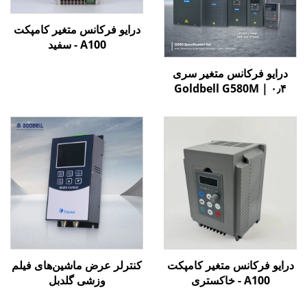
درایو فرکانس متغیر کامپکت
A100 - سفید
درایو فرکانس متغیر سری
Goldbell G580M | ۰٫۴
کیلووات تا ۸۰۰ کیلووات |
کنترل V/F و برداری | درایو
فرکانس متغیر با گواهینامه
CE
درایو فرکانس متغیر کامپکت
کنترلر عرض ماشین‌های فیلم
A100 - خاکستری
وزشی گلدبل