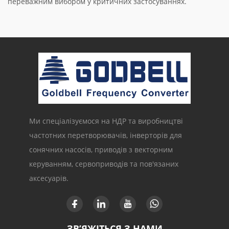
переважним вибором у критичних застосуваннях.
Ми спеціалізуємося на НДР та виробництві
частотних перетворювачів, інверторів для
сонячних насосів, приводів з векторним
керуванням, сервоприводів та пов'язаних
аксесуарів.
ЗВ’ЯЖІТЬСЯ З НАМИ