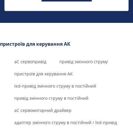
пристроїв для керування АК
аС сервопривід
привід змінного струму
пристроїв для керування АК
led-привід змінного струму в постійний
привід змінного струму в постійний
aC сервомоторний драйвер
адаптер змінного струму в постійний / led-привід