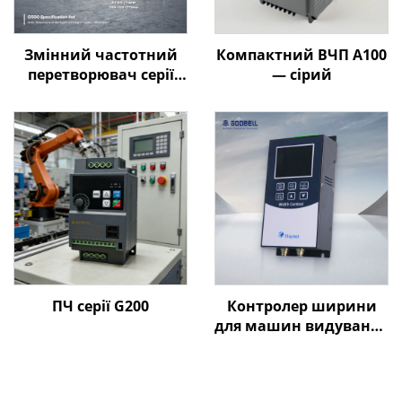
Змінний частотний
Компактний ВЧП A100
перетворювач серії
— сірий
Goldbell G580M | 0,4
кВт–800 кВт |
Керування за V/F та
векторне керування |
Відповідає стандарту
CE
ПЧ серії G200
Контролер ширини
для машин видування
плівки Goldbell