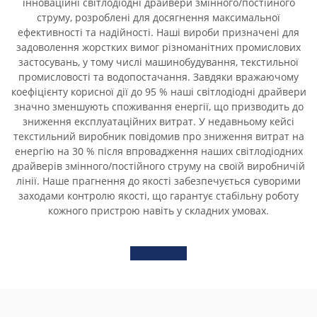
інноваційні світлодіодні драйвери змінного/постійного
струму, розроблені для досягнення максимальної
ефективності та надійності. Наші вироби призначені для
задоволення жорстких вимог різноманітних промислових
застосувань, у тому числі машинобудування, текстильної
промисловості та водопостачання. Завдяки вражаючому
коефіцієнту корисної дії до 95 % наші світлодіодні драйвери
значно зменшують споживання енергії, що призводить до
зниження експлуатаційних витрат. У недавньому кейсі
текстильний виробник повідомив про зниження витрат на
енергію на 30 % після впровадження наших світлодіодних
драйверів змінного/постійного струму на своїй виробничій
лінії. Наше прагнення до якості забезпечується суворими
заходами контролю якості, що гарантує стабільну роботу
кожного пристрою навіть у складних умовах.