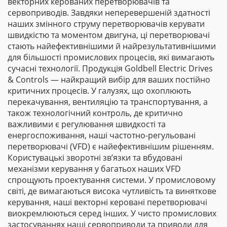
векторних керованих перетворювачів та
сервоприводів. Завдяки неперевершеній здатності
наших змінного струму перетворювачів керувати
швидкістю та моментом двигуна, ці перетворювачі
стають найефективнішими й найрезультативнішими
для більшості промислових процесів, які вимагають
сучасні технології. Продукція Goldbell Electric Drives
& Controls — найкращий вибір для ваших постійно
критичних процесів. У галузях, що охоплюють
перекачування, вентиляцію та транспортування, а
також технологічний контроль, де критично
важливими є регулювання швидкості та
енергоспоживання, наші частотно-регульовані
перетворювачі (VFD) є найефективнішим рішенням.
Користувацькі зворотні зв’язки та вбудовані
механізми керування у багатьох наших VFD
спрощують проектування системи. У промисловому
світі, де вимагаються висока чутливість та виняткове
керування, наші векторні керовані перетворювачі
виокремлюються серед інших. У чисто промислових
застосуваннях наші сервоприводи та приводи для