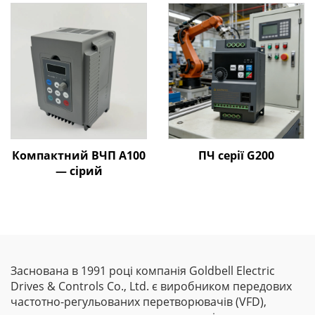
кВт–800 кВт |
Керування за V/F та
векторне керування |
Відповідає стандарту
CE
Компактний ВЧП A100
ПЧ серії G200
— сірий
Заснована в 1991 році компанія Goldbell Electric
Drives & Controls Co., Ltd. є виробником передових
частотно-регульованих перетворювачів (VFD),