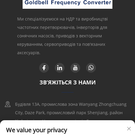
Ми спеціалізуємося на НДР та виробництві
частотних перетворювачів, інверторів для
сонячних насосів, приводів з векторним
керуванням, сервоприводів та пов'язаних
аксесуарів.
ЗВ’ЯЖІТЬСЯ З НАМИ
Будівля 13A, промислова зона Wanyang Zhongchuang
City, Daze Park, промисловий парк Shenjiang, район
Xinhui, місто Цзянмэнь, провінція Гуандун
We value your privacy
+86-17316086390