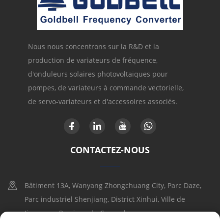
Nous nous concentrons sur la R&D et la
production de variateurs de fréquence,
d'onduleurs solaires photovoltaïques pour
pompes, de variateurs à commande vectorielle,
de servo-variateurs et d'accessoires associés.
CONTACTEZ-NOUS
Bâtiment 13A, Wanyang Zhongchuang City, Parc Daze,
Parc industriel Shenjiang, District Xinhui, Ville de
Jiangmen, Province du Guangdong