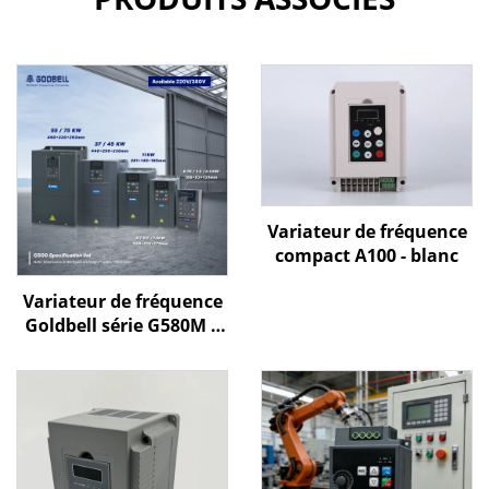
Variateur de fréquence
compact A100 - blanc
Variateur de fréquence
Goldbell série G580M |
0,4 kW – 800 kW |
Commande V/f et
commande vectorielle |
Variateur de fréquence
certifié CE