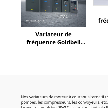
fré
Variateur de
fréquence Goldbell
série G580M | 0,4 kW –
800 kW | Commande
V/f et commande
vectorielle | Variateur
de fréquence certifié
CE
Nos variateurs de moteur à courant alternatif t
pompes, les compresseurs, les convoyeurs, etc.
largeur d'impulsion (PWM) assure un contrôle flu