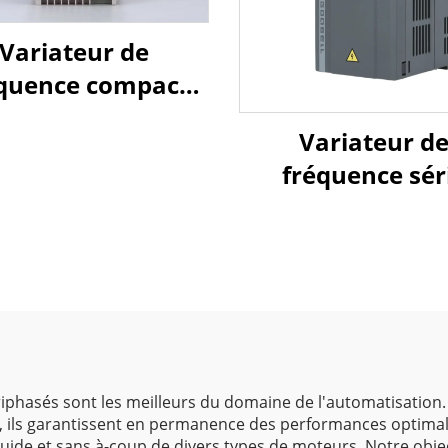
Variateur de
quence compact
A100 - blanc
Variateur d
fréquence sér
G580M pour us
général
riphasés sont les meilleurs du domaine de l'automatisation.
, ils garantissent en permanence des performances optimal
ide et sans à-coup de divers types de moteurs. Notre objecti