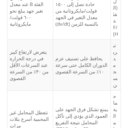
ل
حادة تصل إلى ١٥٠٠
الفئة B عند معدل
(ال
فولت/مايكروثانية من
تغير جهد يبلغ نحو
فئ
معدل التغير في الجهد
٦٠٠ فولت/
ة
بالنسبة للزمن (dv/dt)
مايكروثانية
F/
H)
تب
ري
يتعرض لارتفاع كبير
د
يحافظ على تصنيف عزم
في درجة الحرارة
م
الدوران الكامل حتى سرعة
عند السرعات الأقل
ح
١٠٪ من السرعة القصوى
من ٣٠٪ من السرعة
س
القصوى
ن
ح
ما
ية
يمنع تشكل فرق الجهد على
تتعطل المحامل غير
ال
العمود الذي يؤدي إلى تآكل
المحمية أسرع بثلاث
م
المحامل نتيجة التفريغ
مراتٍ