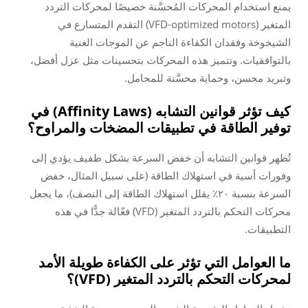
يمنع استخدام المحركات المُحسَّنة خصيصًا لمحركات التردد
المتغير (VFD-optimized motors) التقدم المتسارع في
الشيخوخة وفقدان الكفاءة الناجم عن الموجات الغنية
بالتوافقيات. وتتميز هذه المحركات بتحسينات مثل عزل أفضل،
وتبريد محسن، وحماية محسَّنة للمحامل.
كيف تؤثر قوانين التشابه (Affinity Laws) في
توفير الطاقة في تطبيقات المضخات والمراوح؟
تُظهر قوانين التشابه أن خفض السرعة بشكل طفيف يؤدي إلى
وفورات أسية في استهلاك الطاقة (على سبيل المثال، خفض
السرعة بنسبة ٢٠٪ يقلل استهلاك الطاقة إلى النصف)، ما يجعل
محركات التحكم بالتردد المتغير (VFD) فعّالة جدًّا في هذه
التطبيقات.
ما العوامل التي تؤثر على الكفاءة طويلة الأمد
لمحركات التحكم بالتردد المتغير (VFD)؟