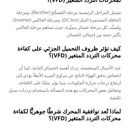
تشمل المراحل الرئيسية مرحلة المُصحِّح (Rectifier)، ومرحلة
الحافلة المستمرة التيار (DC bus)، ومرحلة العاكس (Inverter).
وتُسبِّب كل مرحلة خسائر مميَّزة، حيث تساهم مرحلة العاكس
بأكبر حصة من إجمالي الخسائر.
كيف تؤثر ظروف التحميل الجزئي على كفاءة
محركات التردد المتغير (VFD)؟
عند الأحمال المنخفضة، تزداد أهمية الخسائر الثابتة، كما أن
انخفاض تدفق الهواء الناتج عن مراوح التبريد الأبطأ يؤدي إلى
ارتفاع درجات حرارة المكونات، مما يؤثر سلبًا على الكفاءة.
وتتعامل بعض المحركات مع هذه المسألة باستخدام ترددات تبديل
تكيفية.
لماذا تُعد توافقية المحرك شرطًا جوهريًّا لكفاءة
محركات التردد المتغير (VFD)؟