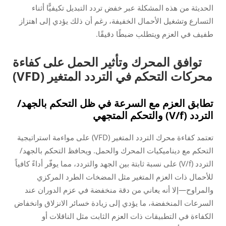
الحديثة من هذه المشكلة عبر خفض تردد التبديل تكيفيًّا أثناء
التسارع وتشغيل الأحمال الخفيفة، رغم أن ذلك يؤدي إلى اهتزاز
طفيف في العزم ويتطلب ضبطًا دقيقًا.
توافق المحرك وتأثير الحمل على كفاءة
محركات التحكم في التردد المتغير (VFD)
تطابق العزم مع السرعة في ظل التحكم بالجهد/
التردد (V/f) والتحكم المتجهي
تعتمد كفاءة محرك التردد المتغير (VFD) على مواءمة استراتيجية
التحكم مع ديناميكيات المحرك والحمل. ويحافظ التحكم بالجهد/
التردد (V/f) على نسبة ثابتة بين الجهد والتردد، مما يوفّر أداءً كافياً
للأحمال ذات العزم المتغير مثل المضخات الطرد المركزي
والمراوح—إلا أنه يعاني من دقة منخفضة في عزم الدوران عند
السرعات المنخفضة، ما يؤدي إلى زيادة خسائر الانزلاق وانخفاض
الكفاءة في التطبيقات ذات العزم الثابت مثل الناقلات أو