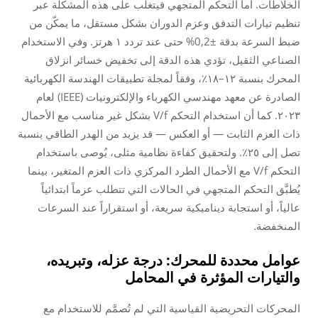
الخلاطات. أما التحكم المتجهي فيتغلب على هذه المشكلة عبر
تنظيم تيارات التدفق وعزم الدوران بشكل مستقل، ما يمكّن من
ضبط السرعة بدقة ±0,2% حتى عند تردد ١ هرتز. وفي الاستخدام
الصناعي الثقيل، تؤدي هذه الدقة إلى تخفيض خسائر انزلاق
المحرك بنسبة ١٢–١٨٪، وفقاً لمجلة تطبيقات الهندسة الكهربائية
الصادرة عن معهد مهندسي الكهرباء والإلكترونيات (IEEE) لعام
٢٠٢٣. كما أن استخدام التحكم V/f بشكل غير مناسب مع الأحمال
ذات العزم الثابت — أو العكس — قد يزيد من الهدر الطاقي بنسبة
تصل إلى ٢٥٪. ولتحقيق كفاءة نظامية مثلى، يُوصى باستخدام
التحكم V/f مع الأحمال الطرد المركزي ذات العزم المتغير، بينما
يُطبَّق التحكم المتجهي في الحالات التي تتطلب عزماً ابتدائياً
عالياً، أو استجابة ديناميكية سريعة، أو استقراراً عند السرعات
المنخفضة.
عوامل محددة للمحرك: درجة عزله، وتبريده،
والتيارات المؤثرة في المحامل
المحركات التحريضية القياسية التي لم تُصمَّم للاستخدام مع