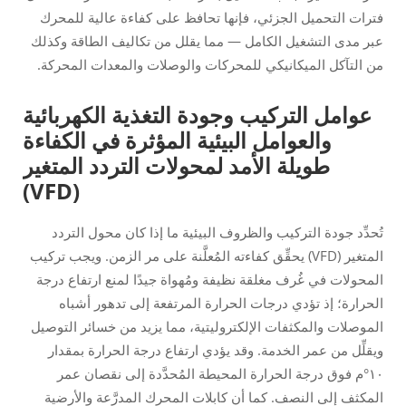
فترات التحميل الجزئي، فإنها تحافظ على كفاءة عالية للمحرك
عبر مدى التشغيل الكامل — مما يقلل من تكاليف الطاقة وكذلك
من التآكل الميكانيكي للمحركات والوصلات والمعدات المحركة.
عوامل التركيب وجودة التغذية الكهربائية
والعوامل البيئية المؤثرة في الكفاءة
طويلة الأمد لمحولات التردد المتغير
(VFD)
تُحدِّد جودة التركيب والظروف البيئية ما إذا كان محول التردد
المتغير (VFD) يحقِّق كفاءته المُعلَّنة على مر الزمن. ويجب تركيب
المحولات في غُرف مغلقة نظيفة ومُهواة جيدًا لمنع ارتفاع درجة
الحرارة؛ إذ تؤدي درجات الحرارة المرتفعة إلى تدهور أشباه
الموصلات والمكثفات الإلكتروليتية، مما يزيد من خسائر التوصيل
ويقلِّل من عمر الخدمة. وقد يؤدي ارتفاع درجة الحرارة بمقدار
١٠°م فوق درجة الحرارة المحيطة المُحدَّدة إلى نقصان عمر
المكثف إلى النصف. كما أن كابلات المحرك المدرَّعة والأرضية