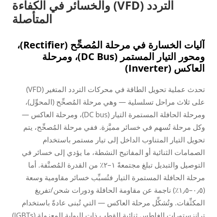
التردد (VFD) والخسائر في الكفاءة
المتأصلة
آليات الخسارة في مرحلة المُصحِّح (Rectifier)،
ومحور التيار المستمر (DC Bus)، ومرحلة
العاكس (Inverter)
تحدث عملية تحويل الطاقة في محركات التردد المتغير (VFD)
على ثلاث مراحل تسلسلية — وهي مرحلة المُصحِّح (المحوِّل)،
ومرحلة الحافلة المستمرة التيار (DC bus)، ومرحلة العاكس —
وكل مرحلة تُسهم في خسائر مميَّزة. ففي مرحلة المُصحِّح، يتم
تحويل التيار المتناوب الداخل إلى تيار مستمر باستخدام
الصمامات الثنائية أو المفاتيح النشطة، ما يؤدي إلى خسائر في
التوصيل والتبديل تبلغ مجتمعةً ١–٢٪ من القدرة المُصنَّفة. أما
مرحلة الحافلة المستمرة التيار فتُسبِّب خسائر مقاومية وسعة
(٠٫٥–١٫٥٪) ناجمة عن مقاومة الحافلة ودورات شحن/تفريغ
المكثِّفات. وتُشكِّل مرحلة العاكس — التي تُبنى عادةً باستخدام
ترانزستورات الغاطس ثنائية القطب ذات البوابة المعزولة (IGBTs)