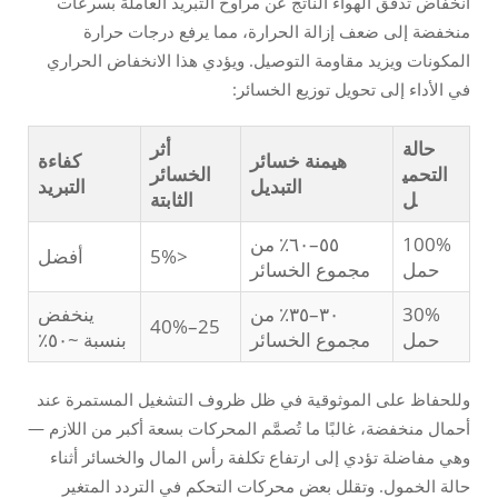
انخفاض تدفق الهواء الناتج عن مراوح التبريد العاملة بسرعات
منخفضة إلى ضعف إزالة الحرارة، مما يرفع درجات حرارة
المكونات ويزيد مقاومة التوصيل. ويؤدي هذا الانخفاض الحراري
في الأداء إلى تحويل توزيع الخسائر:
حالة
أثر
هيمنة خسائر
كفاءة
التحمي
الخسائر
التبديل
التبريد
ل
الثابتة
100%
٥٥–٦٠٪ من
<5%
أفضل
حمل
مجموع الخسائر
30%
٣٠–٣٥٪ من
ينخفض
25–40%
حمل
مجموع الخسائر
بنسبة ~٥٠٪
وللحفاظ على الموثوقية في ظل ظروف التشغيل المستمرة عند
أحمال منخفضة، غالبًا ما تُصمَّم المحركات بسعة أكبر من اللازم —
وهي مفاضلة تؤدي إلى ارتفاع تكلفة رأس المال والخسائر أثناء
حالة الخمول. وتقلل بعض محركات التحكم في التردد المتغير