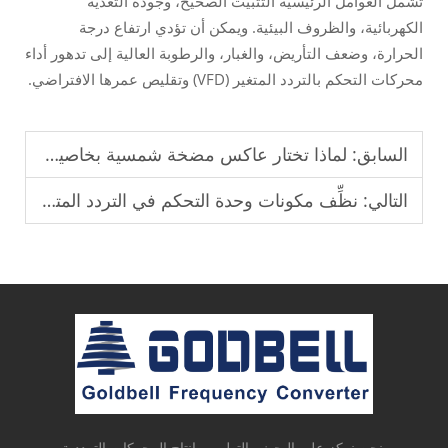
تشمل العوامل الرئيسية التثبيت الصحيح، وجودة التغذية
الكهربائية، والظروف البيئية. ويمكن أن تؤدي ارتفاع درجة
الحرارة، وضعف التأريض، والغبار، والرطوبة العالية إلى تدهور أداء
محركات التحكم بالتردد المتغير (VFD) وتقليص عمرها الافتراضي.
السابق:
لماذا تختار عاكس مضخة شمسية بخاصية التعقب الأقصى للطاقة (MPPT) لتوريد المياه؟
التالي:
نظِّف مكونات وحدة التحكم في التردد المتغير (VFD) بانتظام لمنع حدوث أعطال.
نحن نركز على البحث والتطوير وإنتاج المحركات الترددية،