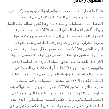
القصوى (BEP)
غالبًا ما تعمل أنظمة المضخات والمراوح التقليدية بمحركات تدور
بسرعة ثابتة، وتعتمد على التحكم الميكانيكي في التدفق أو
الضغط (مثل الصمامات والسدادات). وهذا يُجبر النظام على العمل
بعيدًا جدًّا عن النقطة المثلى للكفاءة (BEP) الخاصة بمجموعة
المحرك-المضخة، مما يؤدي إلى عدم كفاءة هيدروليكية، وتوليد
مفرط للحرارة، واهتزازات، وهدر في الطاقة. وتلغي محولات
التردد المتغير (VFDs) هذه الفجوة من خلال ضبط سرعة المحرك
مباشرةً لتتوافق مع الطلب الفعلي في الوقت الحقيقي—سواءً
أكان ذلك للحفاظ على تدفق المياه المبردة في أنظمة التدفئة
والتهوية وتكييف الهواء (HVAC)، أم للحفاظ على الضغط في
شبكات المياه البلدية. وبإبقاء المحرك يعمل بالقرب من نقطته
المثلى للكفاءة (BEP) عبر مختلف مستويات الأحمال، تقلل
محولات التردد المتغير (VFDs) القدرة الكهربائية المُستهلكة بنسبة
تتراوح بين ٢٠٪ و٦٠٪ مقارنةً بالطرق التقليدية التي تعتمد على
التقييد الميكانيكي. وعلى عكس التقييد الميكانيكي—الذي يبدد
الطاقة على شكل حرارة وإجهادات—فإن التحكم الإلكتروني في