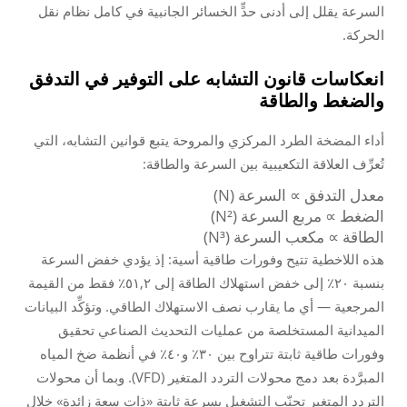
السرعة يقلل إلى أدنى حدٍّ الخسائر الجانبية في كامل نظام نقل
الحركة.
انعكاسات قانون التشابه على التوفير في التدفق
والضغط والطاقة
أداء المضخة الطرد المركزي والمروحة يتبع قوانين التشابه، التي
تُعرِّف العلاقة التكعيبية بين السرعة والطاقة:
معدل التدفق ∝ السرعة (N)
الضغط ∝ مربع السرعة (N²)
الطاقة ∝ مكعب السرعة (N³)
هذه اللاخطية تتيح وفورات طاقية أسية: إذ يؤدي خفض السرعة
بنسبة ٢٠٪ إلى خفض استهلاك الطاقة إلى ٥١,٢٪ فقط من القيمة
المرجعية — أي ما يقارب نصف الاستهلاك الطاقي. وتؤكِّد البيانات
الميدانية المستخلصة من عمليات التحديث الصناعي تحقيق
وفورات طاقية ثابتة تتراوح بين ٣٠٪ و٤٠٪ في أنظمة ضخ المياه
المبرَّدة بعد دمج محولات التردد المتغير (VFD). وبما أن محولات
التردد المتغير تجنّب التشغيل بسرعة ثابتة «ذات سعة زائدة» خلال