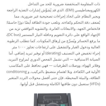
ذات المقاومة المنخفضة ضرورية للحد من التداخل
الكهرومغناطيسي (EMI)، الذي قد يُشوِّش إشارات التغذية الراجعة
ويجبر النظام على اتخاذ إجراءات تصحيحية غير ضرورية، مما
يُضعف دقة التحكم وكفاءته. وتلعب جودة الطاقة أيضًا دورًا حاسمًا:
فانخفاض الجهد، والانبعاثات العابرة، والتشويه التوافقي تزيد من
الإجهاد الواقع على دائرة التقويم وحافلة التيار المستمر (DC bus)،
ما يرفع الخسائر ويُسرِّع من إرهاق المكونات. كما تتطلب الرطوبة
العالية ودخول الغبار والتشغيل على ارتفاعات تجاوز ١٠٠٠ متر
إجراء تخفيض في التصنيف (derating) أو توفير تبريد إضافي. أما
الصيانة الاستباقية — التي تشمل الفحص الدوري لمراوح التبريد،
وفلاتر الهواء، ووصلات الطرفيات — فهي تحافظ على المكاسب
الأولية في الكفاءة. وبلا اهتمامٍ منضبطٍ بالتركيب، و conditioning
الطاقة، والبيئة المحيطة، فإن حتى أفضل محولات التردد المتغير
(VFDs) ستعمل دون طاقتها الكاملة وستفشل قبل أوانها.