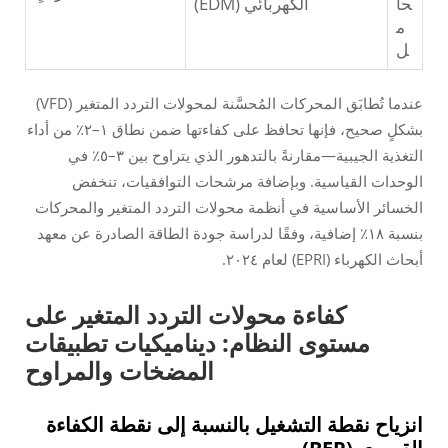
حا
الكهربائي (EDM)
م
ل
عندما تُطابَق المحركات المُحسَّنة لمحولات التردد المتغير (VFD)
بشكلٍ صحيح، فإنها تحافظ على كفاءتها ضمن نطاق ١–٢٪ من أداء
التغذية الجيبية—مقارنةً بالتدهور الذي يتراوح بين ٣–٥٪ في
الوحدات القياسية. وبإضافة مرشحات التوافقيات، تنخفض
الخسائر الأساسية في أنظمة محولات التردد المتغير والمحركات
بنسبة ١٨٪ إضافية، وفقًا لدراسة جودة الطاقة الصادرة عن معهد
أبحاث الكهرباء (EPRI) لعام ٢٠٢٤.
كفاءة محولات التردد المتغير على
مستوى النظام: ديناميكيات تطبيقات
المضخات والمراوح
انزياح نقطة التشغيل بالنسبة إلى نقطة الكفاءة