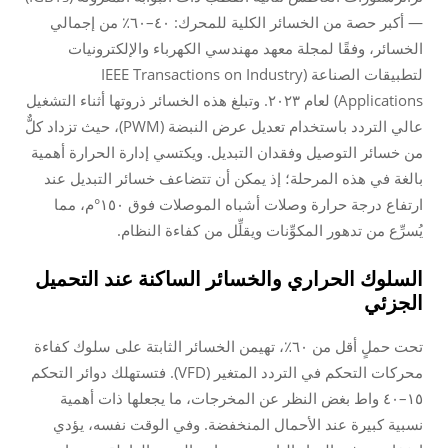
— أكبر حصة من الخسائر الكلية للمحرك: ٤٠–٦٠٪ من إجمالي
الخسائر، وفقًا لمجلة معهد مهندسي الكهرباء والإلكترونيات
لتطبيقات الصناعة (IEEE Transactions on Industry
Applications) لعام ٢٠٢٣. وتبلغ هذه الخسائر ذروتها أثناء التشغيل
عالي التردد باستخدام تعديل عرض النبضة (PWM)، حيث تزداد كلٌّ
من خسائر التوصيل وفقدان التبديل. ويكتسي إدارة الحرارة أهمية
بالغة في هذه المرحلة؛ إذ يمكن أن تتضاعف خسائر التبديل عند
ارتفاع درجة حرارة وصلات أشباه الموصلات فوق ١٥٠°م، مما
يُسرِّع من تدهور المكوِّنات ويقلِّل من كفاءة النظام.
السلوك الحراري والخسائر الساكنة عند التحميل
الجزئي
تحت حملٍ أقل من ٦٠٪، تهيمن الخسائر الثابتة على سلوك كفاءة
محركات التحكم في التردد المتغير (VFD). فتستهلك دوائر التحكم
١٥–٤٠ واط بغض النظر عن المخرجات، ما يجعلها ذات أهمية
نسبية كبيرة عند الأحمال المنخفضة. وفي الوقت نفسه، يؤدي