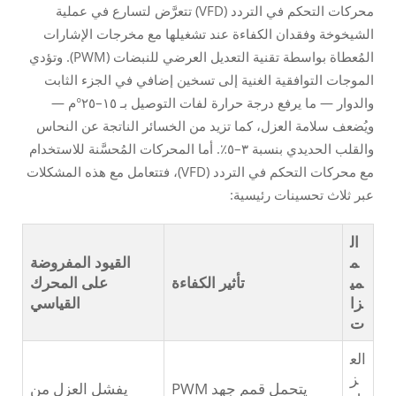
محركات التحكم في التردد (VFD) تتعرَّض لتسارع في عملية
الشيخوخة وفقدان الكفاءة عند تشغيلها مع مخرجات الإشارات
المُعطاة بواسطة تقنية التعديل العرضي للنبضات (PWM). وتؤدي
الموجات التوافقية الغنية إلى تسخين إضافي في الجزء الثابت
والدوار — ما يرفع درجة حرارة لفات التوصيل بـ ١٥–٢٥°م —
ويُضعف سلامة العزل، كما تزيد من الخسائر الناتجة عن النحاس
والقلب الحديدي بنسبة ٣–٥٪. أما المحركات المُحسَّنة للاستخدام
مع محركات التحكم في التردد (VFD)، فتتعامل مع هذه المشكلات
عبر ثلاث تحسينات رئيسية:
ال
م
القيود المفروضة
مي
تأثير الكفاءة
على المحرك
زا
القياسي
ت
الع
ز
يتحمل قمم جهد PWM
يفشل العزل من