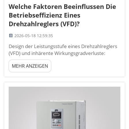
Welche Faktoren Beeinflussen Die
Betriebseffizienz Eines
Drehzahlreglers (VFD)?
2026-05-18 12:59:35
Design der Leistungsstufe eines Drehzahlreglers
(VFD) und inhärente Wirkungsgradverluste:
Verlustmechanismen in Gleichrichter-,
MEHR ANZEIGEN
Zwischenkreis- und Wechselrichterstufe. Die
Leistungsumwandlung bei einem Drehzahlregler
(VFD) erfolgt in drei aufeinanderfolgenden Stufen
– Gleichrichter, Zwischenkreis und Wechselrichter
– wobei jede Stufe charakteristische Verluste
verursacht. Der re...