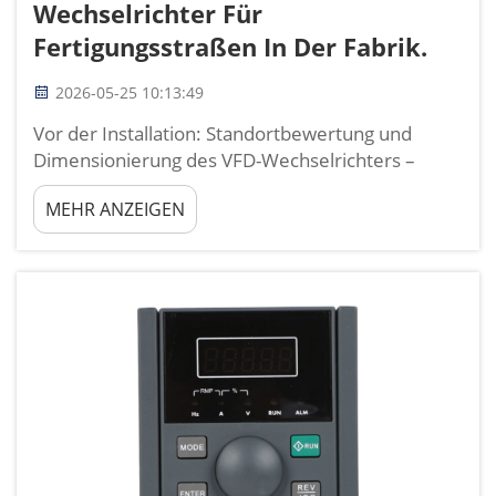
Wechselrichter Für
Fertigungsstraßen In Der Fabrik.
2026-05-25 10:13:49
Vor der Installation: Standortbewertung und
Dimensionierung des VFD-Wechselrichters –
Bewertung der Lastprofile, der Motordaten und
MEHR ANZEIGEN
der Einsatzzyklen der Fertigungsstraße. Eine
gründliche Standortbewertung beginnt mit der
Dokumentation der Typenschild-Daten jedes
Motors – Rat...