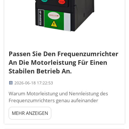
Passen Sie Den Frequenzumrichter
An Die Motorleistung Für Einen
Stabilen Betrieb An.
2026-06-18 17:22:53
Warum Motorleistung und Nennleistung des
Frequenzumrichters genau aufeinander
abgestimmt sein müssen: Eine präzise
MEHR ANZEIGEN
Abstimmung der Motorleistung mit der
Nennleistung des Frequenzumrichters verhindert
Betriebsausfälle und Energieverschwendung. Zu