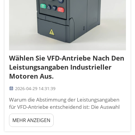
Wählen Sie VFD-Antriebe Nach Den
Leistungsangaben Industrieller
Motoren Aus.
2026-04-29 14:31:39
Warum die Abstimmung der Leistungsangaben
für VFD-Antriebe entscheidend ist: Die Auswahl
der richtigen VFD-Antriebe anhand genauer
MEHR ANZEIGEN
industrieller Motorleistungsangaben ist die
Grundlage für eine zuverlässige, effiziente und