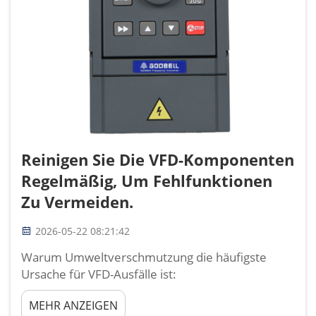
Reinigen Sie Die VFD-Komponenten
Regelmäßig, Um Fehlfunktionen
Zu Vermeiden.
2026-05-22 08:21:42
Warum Umweltverschmutzung die häufigste
Ursache für VFD-Ausfälle ist:
Umweltverschmutzung – insbesondere
MEHR ANZEIGEN
luftgetragener Staub und Feuchtigkeit – ist die