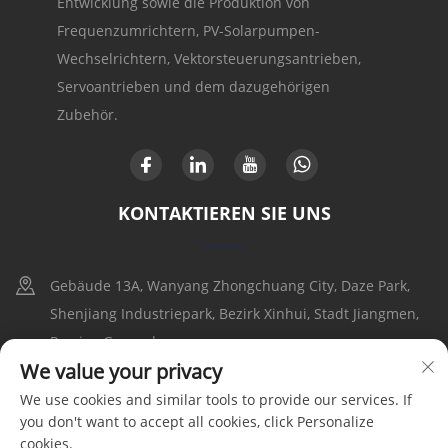
Entwicklung sowie die Produktion von
Frequenzumrichtern, PV-Solarpumpen-
Wechselrichtern, Vektorsteuerungsantrieben,
Servoantrieben und dem dazugehörigen
Zubehör.
KONTAKTIEREN SIE UNS
Gebäude 13A, Wanyang Zhongchuang City, Daze Park,
Shenjiang Industriepark, Bezirk Xinhui, Stadt Jiangmen,
Provinz Guangdong
We value your privacy
+86-17316086390
We use cookies and similar tools to provide our services. If
you don't want to accept all cookies, click Personalize
[email protected]
cookies.