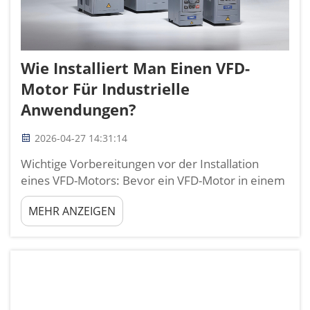
Wie Installiert Man Einen VFD-
Motor Für Industrielle
Anwendungen?
2026-04-27 14:31:14
Wichtige Vorbereitungen vor der Installation
eines VFD-Motors: Bevor ein VFD-Motor in einem
industriellen Umfeld installiert wird, gewährleistet
MEHR ANZEIGEN
eine gründliche Vorbereitung Sicherheit, Stabilität
und eine lange Lebensdauer. Basierend auf
nahezu 20 Jahren praktischer
Ingenieurserfahrung in Fertigungsstätten...