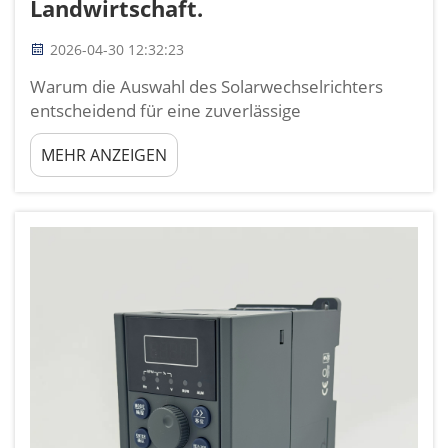
Landwirtschaft.
2026-04-30 12:32:23
Warum die Auswahl des Solarwechselrichters
entscheidend für eine zuverlässige
netzunabhängige Stromversorgung auf dem
MEHR ANZEIGEN
Bauernhof ist: Stand-Alone- vs. Hybrid-
Solarwechselrichter – Topologie an die Lastprofile
des Betriebs anpassen. Die Wahl zwischen Stand-
Alone- und Hybrid-Solarwechselrichter-
Architekturen bestimmt unmittelbar den
Betrieb...