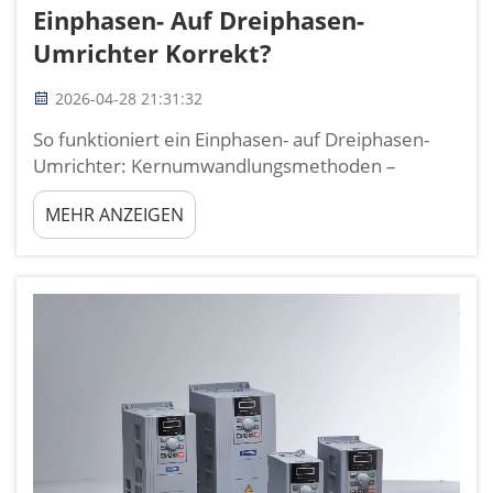
Einphasen- Auf Dreiphasen-
Umrichter Korrekt?
2026-04-28 21:31:32
So funktioniert ein Einphasen- auf Dreiphasen-
Umrichter: Kernumwandlungsmethoden –
Rotations-, statische und digitale Umrichter. Ein
MEHR ANZEIGEN
Einphasen- auf Dreiphasen-Umrichter ermöglicht
den Betrieb industrieller Geräte an Standorten,
an denen dreiphasige Stromversorgung nicht
verfügbar ist. Rotationsumrichter nutzen einen...