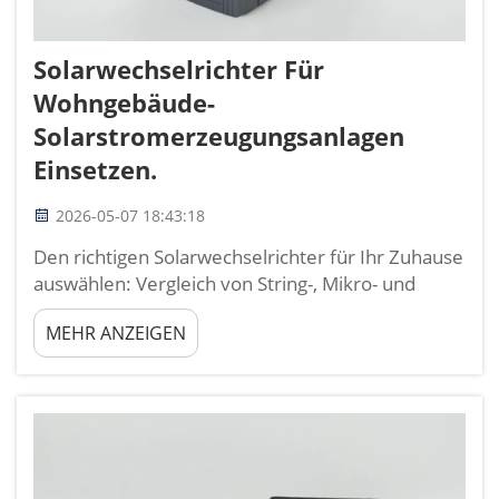
Solarwechselrichter Für
Wohngebäude-
Solarstromerzeugungsanlagen
Einsetzen.
2026-05-07 18:43:18
Den richtigen Solarwechselrichter für Ihr Zuhause
auswählen: Vergleich von String-, Mikro- und
Hybrid-Solarwechselrichtern. Die Art des
MEHR ANZEIGEN
gewählten Solarwechselrichters bestimmt
unmittelbar die Leistung, Zuverlässigkeit und
langfristige Flexibilität Ihres Systems. String-...