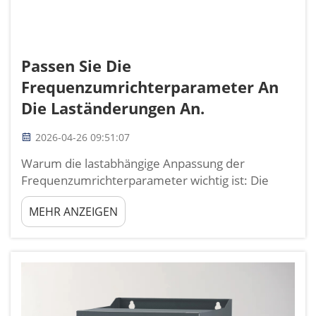
Passen Sie Die
Frequenzumrichterparameter An
Die Laständerungen An.
2026-04-26 09:51:07
Warum die lastabhängige Anpassung der
Frequenzumrichterparameter wichtig ist: Die
Optimierung der Frequenzumrichterparameter
MEHR ANZEIGEN
für spezifische Lasten ist entscheidend für
industrielle Effizienz und die Lebensdauer der
Anlagen. Eine korrekte Abstimmung stellt sicher,
dass Motoren nur die Leistung aufnehmen, die
sie benötigen—fac...