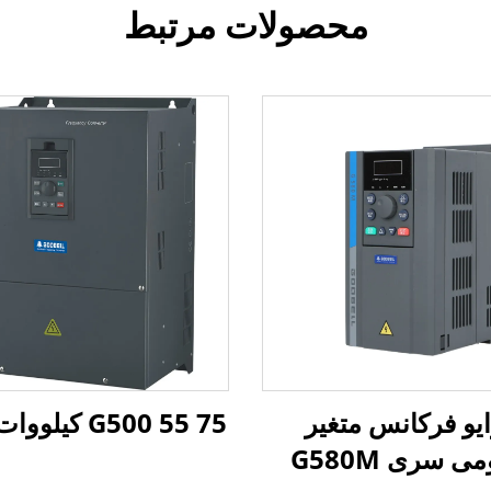
محصولات مرتبط
یو فرکانس متغیر
G500 55 75 کیلووات VFD
ی سری G580M