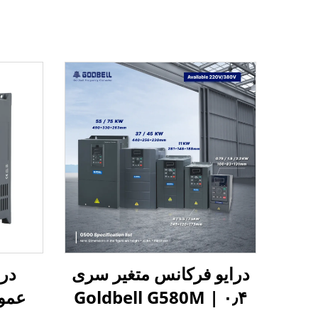
درایو فرکانس متغیر سری
درا
Goldbell G580M | ۰٫۴
عموم