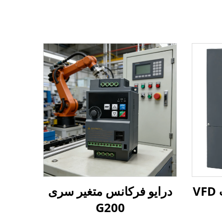
درایو فرکانس متغیر سری
G200