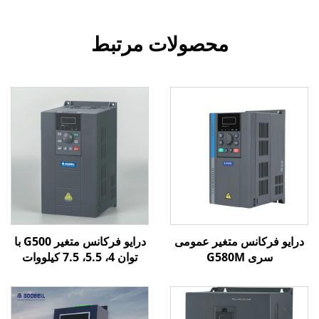
محصولات مرتبط
درایو فرکانس متغیر عمومی
درایو فرکانس متغیر G500 با
سری G580M
توان 4، 5.5، 7.5 کیلووات