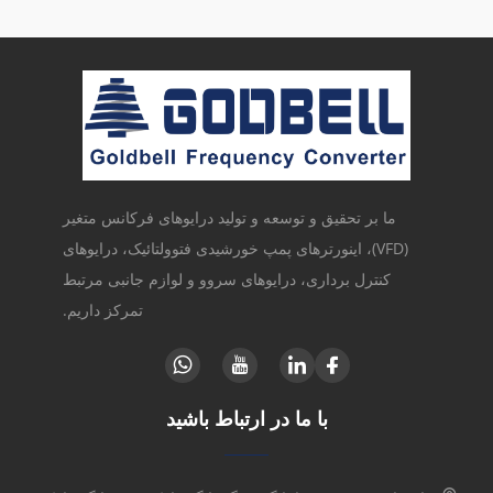
ما بر تحقیق و توسعه و تولید درایوهای فرکانس متغیر
(VFD)، اینورترهای پمپ خورشیدی فتوولتائیک، درایوهای
کنترل برداری، درایوهای سروو و لوازم جانبی مرتبط
تمرکز داریم.
با ما در ارتباط باشید