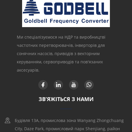
Ми спеціалізуємося на НДР та виробництві
частотних перетворювачів, інверторів для
сонячних насосів, приводів з векторним
керуванням, сервоприводів та пов'язаних
аксесуарів.
ЗВ’ЯЖІТЬСЯ З НАМИ
Будівля 13A, промислова зона Wanyang Zhongchuang
City, Daze Park, промисловий парк Shenjiang, район