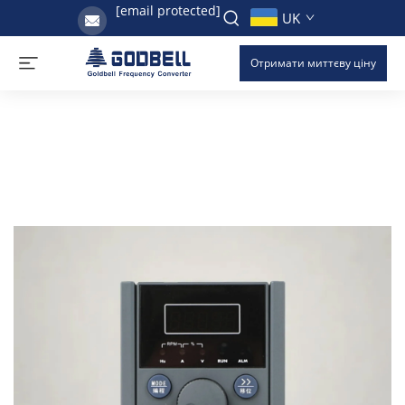
[email protected]
UK
Отримати миттєву ціну