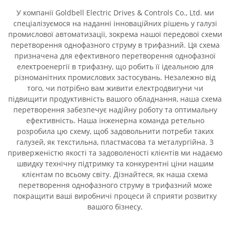
У компанії Goldbell Electric Drives & Controls Co., Ltd. ми
спеціалізуємося на наданні інноваційних рішень у галузі
промислової автоматизації, зокрема нашої передової схеми
перетворення однофазного струму в трифазний. Ця схема
призначена для ефективного перетворення однофазної
електроенергії в трифазну, що робить її ідеальною для
різноманітних промислових застосувань. Незалежно від
того, чи потрібно вам живити електродвигуни чи
підвищити продуктивність вашого обладнання, наша схема
перетворення забезпечує надійну роботу та оптимальну
ефективність. Наша інженерна команда ретельно
розробила цю схему, щоб задовольнити потреби таких
галузей, як текстильна, пластмасова та металургійна. З
приверженістю якості та задоволеності клієнтів ми надаємо
швидку технічну підтримку та конкурентні ціни нашим
клієнтам по всьому світу. Дізнайтеся, як наша схема
перетворення однофазного струму в трифазний може
покращити ваші виробничі процеси й сприяти розвитку
вашого бізнесу.