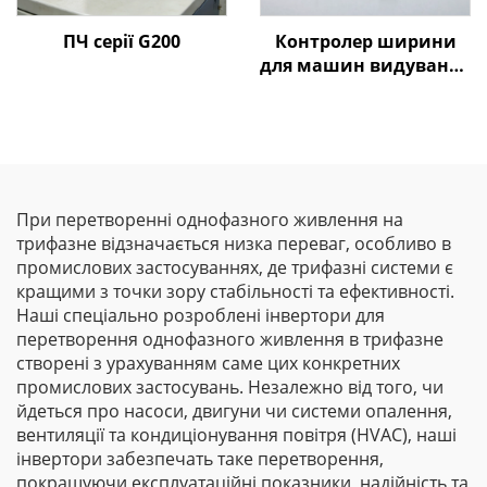
ПЧ серії G200
Контролер ширини
для машин видування
плівки Goldbell
При перетворенні однофазного живлення на
трифазне відзначається низка переваг, особливо в
промислових застосуваннях, де трифазні системи є
кращими з точки зору стабільності та ефективності.
Наші спеціально розроблені інвертори для
перетворення однофазного живлення в трифазне
створені з урахуванням саме цих конкретних
промислових застосувань. Незалежно від того, чи
йдеться про насоси, двигуни чи системи опалення,
вентиляції та кондиціонування повітря (HVAC), наші
інвертори забезпечать таке перетворення,
покращуючи експлуатаційні показники, надійність та