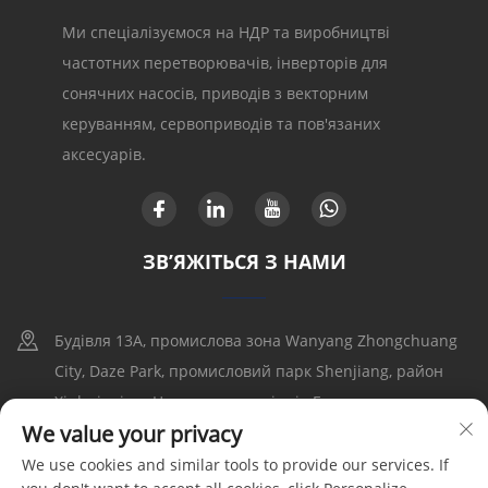
Ми спеціалізуємося на НДР та виробництві
частотних перетворювачів, інверторів для
сонячних насосів, приводів з векторним
керуванням, сервоприводів та пов'язаних
аксесуарів.
ЗВ’ЯЖІТЬСЯ З НАМИ
Будівля 13A, промислова зона Wanyang Zhongchuang
City, Daze Park, промисловий парк Shenjiang, район
Xinhui, місто Цзянмэнь, провінція Гуандун
We value your privacy
+86-17316086390
We use cookies and similar tools to provide our services. If