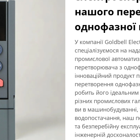
нашого пер
однофазної
У компанії Goldbell Elect
спеціалізуємося на нада
промислової автоматиз
перетворювача з одноф
інноваційний продукт 
перетворення однофазно
робить його ідеальним 
різних промислових гал
ви в машинобудуванні, 
водопостачання, наш п
та безперебійну експлу
інженерній досконалост