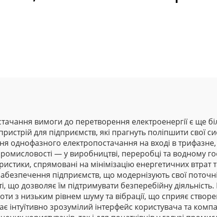
стачання вимоги до перетворення електроенергії є ще б
ристрій для підприємств, які прагнуть поліпшити свої с
я однофазного електропостачання на вході в трифазне,
промисловості — у виробництві, переробці та водному г
еристики, спрямовані на мінімізацію енергетичних втрат
абезпечення підприємств, що модернізують свої поточн
, що дозволяє їм підтримувати безперебійну діяльність.
оти з низьким рівнем шуму та вібрації, що сприяє ство
є інтуїтивно зрозумілий інтерфейс користувача та комп