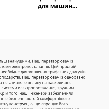
для машин
видування плівки
Goldbell
ільш значущими. Наш перетворювач із
истеми електропостачання. Цей пристрій
 необхідне для живлення трифазних двигунів
осподарстві. Наш перетворювач із однофазної
 та негативного впливу на навколишнє
і системи електропостачання, зручним
 Крім того, наші інженери забезпечили
ренню безпечнішого й комфортнішого
актну конструкцію, що спрощує його