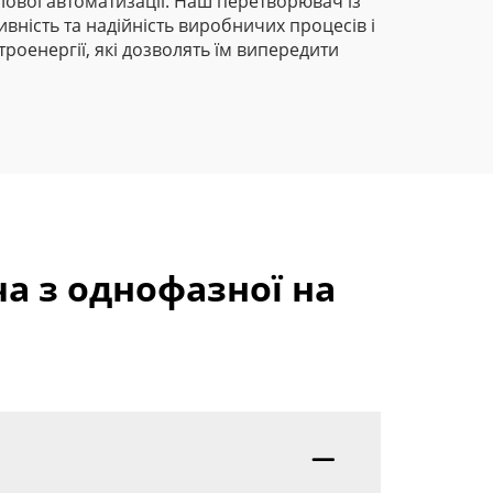
слової автоматизації. Наш перетворювач із
вність та надійність виробничих процесів і
роенергії, які дозволять їм випередити
а з однофазної на