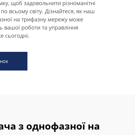
мку, щоб задовольнити різноманітні
по всьому світу. Дізнайтеся, як наш
зної на трифазну мережу може
ь вашої роботи та управління
е сьогодні.
нок
ча з однофазної на