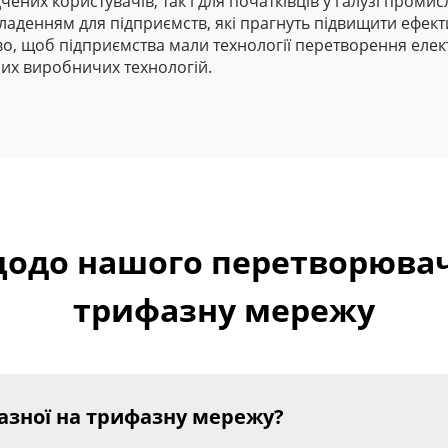
чених користувачів, так і для початківців у галузі проми
ладенням для підприємств, які прагнуть підвищити ефекти
о, щоб підприємства мали технології перетворення елект
них виробничих технологій.
щодо нашого перетворювач
трифазну мережу
азної на трифазну мережу?