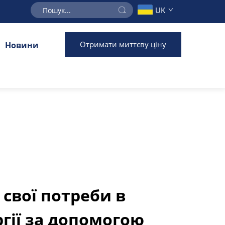
UK
Отримати миттєву ціну
Новини
 свої потреби в
гії за допомогою