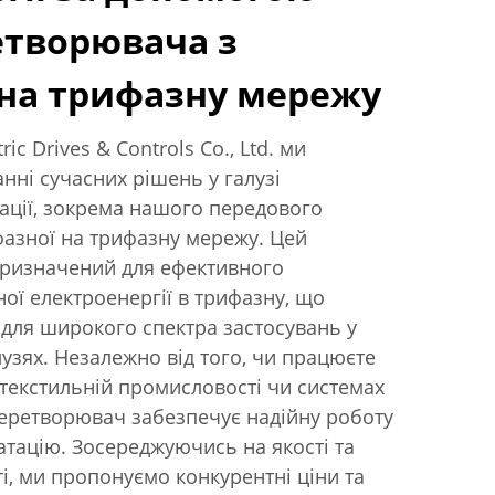
етворювача з
 на трифазну мережу
ric Drives & Controls Co., Ltd. ми
нні сучасних рішень у галузі
ації, зокрема нашого передового
азної на трифазну мережу. Цей
призначений для ефективного
ї електроенергії в трифазну, що
для широкого спектра застосувань у
узях. Незалежно від того, чи працюєте
текстильній промисловості чи системах
еретворювач забезпечує надійну роботу
атацію. Зосереджуючись на якості та
і, ми пропонуємо конкурентні ціни та