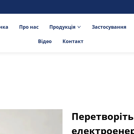
інка
Про нас
Продукція
Застосування
Відео
Контакт
Перетворіть
електроенер