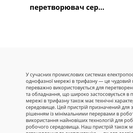
перетворювач серії
Goldbell G580M | 0,4
кВт–800 кВт |
Керування за V/F та
векторне керування
| Відповідає
стандарту CE
У сучасних промислових системах електропо
однофазної мережі в трифазну — це чудовий п
переважно використовується для перетворенн
та обладнання, що широко застосовується в 
мережі в трифазну також має технічні характ
середовище. Цей пристрій призначений для з
рішенням із мінімальними перервами в роботі
використання найновіших технологій для роб
робочого середовища. Наш пристрій також ма