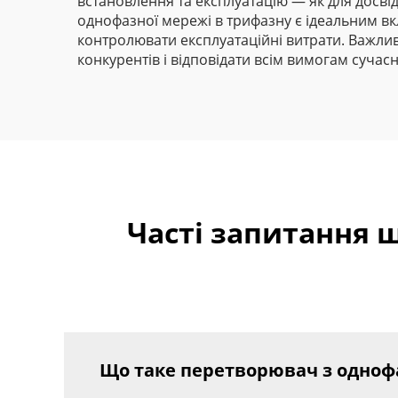
встановлення та експлуатацію — як для досвід
однофазної мережі в трифазну є ідеальним вк
контролювати експлуатаційні витрати. Важлив
конкурентів і відповідати всім вимогам сучас
Часті запитання 
Що таке перетворювач з одноф