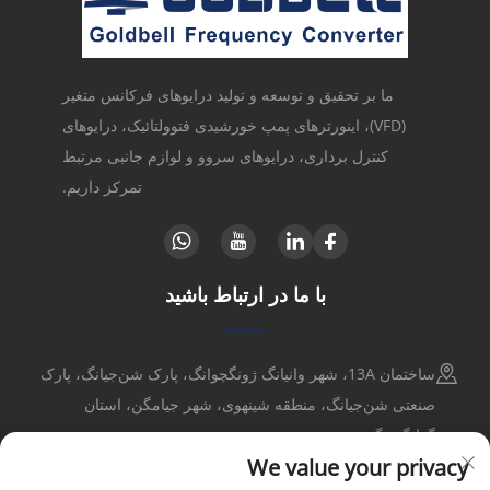
ما بر تحقیق و توسعه و تولید درایوهای فرکانس متغیر
(VFD)، اینورترهای پمپ خورشیدی فتوولتائیک، درایوهای
کنترل برداری، درایوهای سروو و لوازم جانبی مرتبط
تمرکز داریم.
با ما در ارتباط باشید
ساختمان 13A، شهر وانیانگ ژونگچوانگ، پارک شن‌جیانگ، پارک
صنعتی شن‌جیانگ، منطقه شینهوی، شهر جیامگن، استان
گوانگدونگ
We value your privacy
+86-17316086390