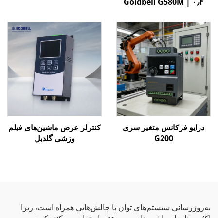
Goldbell G580M | ۰٫۴
کیلووات تا ۸۰۰ کیلووات |
کنترل V/F و برداری | درایو
فرکانس متغیر با گواهینامه
CE
درایو فرکانس متغیر سری
کنترلر عرض ماشین‌های فیلم
G200
وزشی گلدبل
به‌روزرسانی سیستم‌های توان با چالش‌هایی همراه است، زیرا