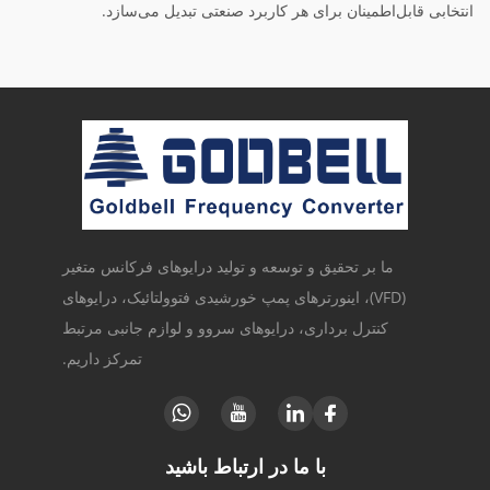
انتخابی قابل‌اطمینان برای هر کاربرد صنعتی تبدیل می‌سازد.
ما بر تحقیق و توسعه و تولید درایوهای فرکانس متغیر
(VFD)، اینورترهای پمپ خورشیدی فتوولتائیک، درایوهای
کنترل برداری، درایوهای سروو و لوازم جانبی مرتبط
تمرکز داریم.
با ما در ارتباط باشید