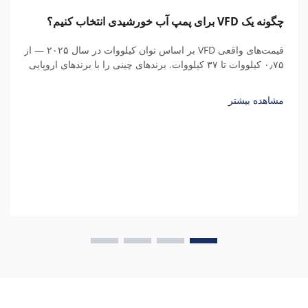
چگونه یک VFD برای پمپ آب خورشیدی انتخاب کنیم؟
قیمت‌های واقعی VFD بر اساس توان کیلووات در سال ۲۰۲۵ — از
۰٫۷۵ کیلووات تا ۳۷ کیلووات. برندهای چینی را با برندهای اروپایی
مقایسه کنید، هزینه‌های پنهان را درک نمایید و کل هزینه مالکیت را
محاسبه کنید.
مشاهده بیشتر