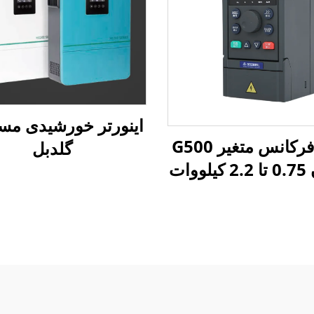
اینورتر خورشیدی مس
درایو فرکانس متغیر G500
گلدبل
ووات