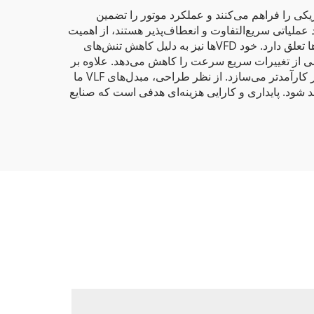
و گشتاور موتور الکتریکی را فراهم می‌کنند و عملکرد موتور را تضمین
 پلاستیک و فلزوری استفاده می‌شوند. VFDها برای صنایعی که نیازمند عملیاتی سریع‌التفاوت و انعطاف‌پذیر هستند، از اهمیت
بسزایی برخوردارند. مزایای متعددی از جمله بهبود بازده انرژی، کاهش هزینه‌های نگهداری و افزایش طول عمر موتورها به VFDها تعلق دارد. خود VFDها نیز به دلیل کاهش تنش‌های
ش‌های مکانیکی ناشی از تغییرات سریع سرعت را کاهش می‌دهد. علاوه بر
این، VFDها قابلیت ادغام با سایر سیستم‌های کنترلی را دارند تا سطح اتوماسیون و نظارت را بهبود بخشند؛ این امر کاربر را بسیار کارآمدتر می‌سازد. از نظر طراحی، مبدل‌های VLF ما
و ساده‌اند؛ یعنی هر کاربری می‌تواند عملیات خود را بهینه‌سازی کرده و از مزایای کامل VFDها بهره‌مند شود. پایداری و کارایی هزینه‌ای هدفی است که صنایع