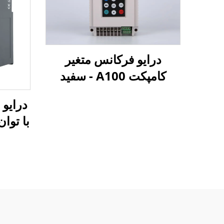
درایو فرکانس متغیر
کامپکت A100 - سفید
با توان 0.75 تا 2.2 کیل