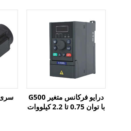
درایو فرکانس متغیر G500
سری 
با توان 0.75 تا 2.2 کیلووات