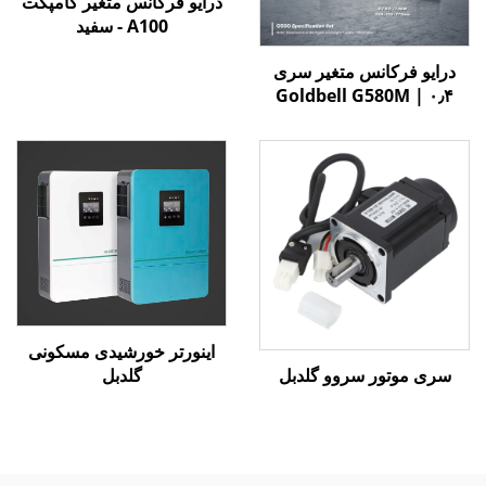
درایو فرکانس متغیر کامپکت
A100 - سفید
درایو فرکانس متغیر سری
Goldbell G580M | ۰٫۴
کیلووات تا ۸۰۰ کیلووات |
کنترل V/F و برداری | درایو
فرکانس متغیر با گواهینامه
CE
اینورتر خورشیدی مسکونی
سری موتور سروو گلدبل
گلدبل