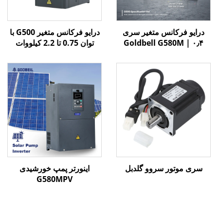
درایو فرکانس متغیر سری
درایو فرکانس متغیر G500 با
Goldbell G580M | ۰٫۴
توان 0.75 تا 2.2 کیلووات
کیلووات تا ۸۰۰ کیلووات |
کنترل V/F و برداری | درایو
فرکانس متغیر با گواهینامه
CE
سری موتور سروو گلدبل
اینورتر پمپ خورشیدی
G580MPV