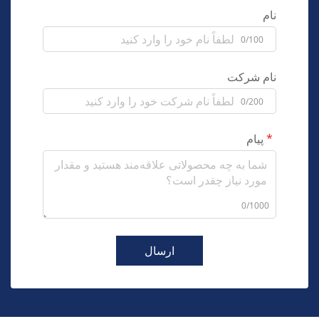
نام
0/100
نام شرکت
0/200
پیام
0/1000
ارسال