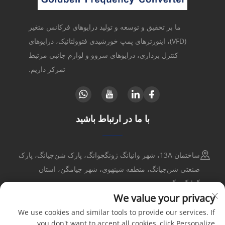
ما بر تحقیق و توسعه و تولید درایوهای فرکانس متغیر
(VFD)، اینورترهای پمپ خورشیدی فتوولتائیک، درایوهای
کنترل برداری، درایوهای سروو و لوازم جانبی مرتبط
تمرکز داریم.
با ما در ارتباط باشید
ساختمان 13A، شهر وانیانگ ژونگچوانگ، پارک شن‌جیانگ، پارک
صنعتی شن‌جیانگ، منطقه شینهوی، شهر جیامگن، استان
گوانگدونگ
We value your privacy
+86-17316086390
We use cookies and similar tools to provide our services. If
you don't want to accept all cookies, click Personalize