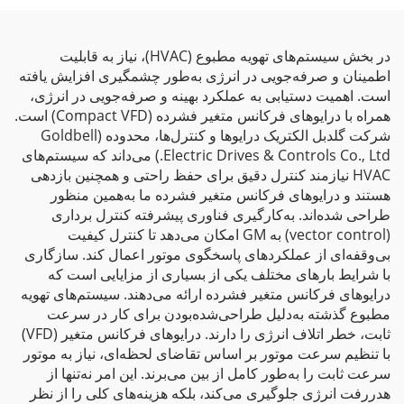
در بخش سیستم‌های تهویه مطبوع (HVAC)، نیاز به قابلیت
اطمینان و صرفه‌جویی در انرژی به‌طور چشمگیری افزایش یافته
است. اهمیت دستیابی به عملکرد بهینه و صرفه‌جویی در انرژی،
همراه با درایوهای فرکانس متغیر فشرده (Compact VFD) است.
شرکت گلدبل الکتریک درایوها و کنترل‌ها، محدوده (Goldbell
Electric Drives & Controls Co., Ltd.) می‌داند که سیستم‌های
HVAC نیازمند کنترل دقیق برای حفظ راحتی و همچنین بازدهی
هستند و درایوهای فرکانس متغیر فشرده ما به‌همین منظور
طراحی شده‌اند. به‌کارگیری فناوری پیشرفته کنترل برداری
(vector control) به GM امکان می‌دهد تا کنترل کیفیت
بی‌وقفه‌ای از عملکردهای پاسخگوی موتور اعمال کند. سازگاری
با شرایط بارهای مختلف یکی از بسیاری از مزایایی است که
درایوهای فرکانس متغیر فشرده ارائه می‌دهند. سیستم‌های تهویه
مطبوع گذشته به‌دلیل طراحی‌شده‌بودن برای کار در سرعت
ثابت، خطر اتلاف انرژی را دارند. درایوهای فرکانس متغیر (VFD)
با تنظیم سرعت موتور بر اساس تقاضای لحظه‌ای، نیاز به موتور
سرعت ثابت را به‌طور کامل از بین می‌برند. این امر نه‌تنها از
هدررفت انرژی جلوگیری می‌کند، بلکه هزینه‌های کلی را از نظر