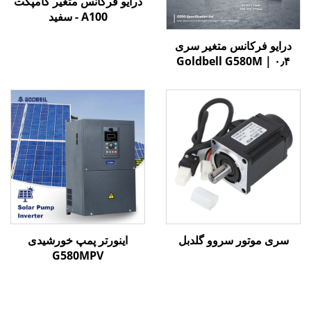
درایو فرکانس متغیر کامپکت
A100 - سفید
درایو فرکانس متغیر سری
Goldbell G580M | ۰٫۴
کیلووات تا ۸۰۰ کیلووات |
کنترل V/F و برداری | درایو
فرکانس متغیر با گواهینامه
CE
سری موتور سروو گلدبل
اینورتر پمپ خورشیدی
G580MPV