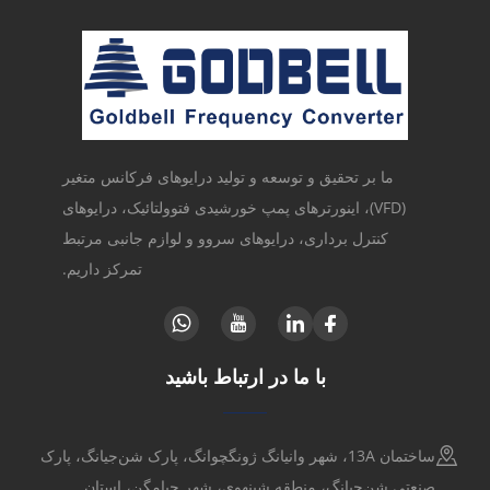
ما بر تحقیق و توسعه و تولید درایوهای فرکانس متغیر
(VFD)، اینورترهای پمپ خورشیدی فتوولتائیک، درایوهای
کنترل برداری، درایوهای سروو و لوازم جانبی مرتبط
تمرکز داریم.
با ما در ارتباط باشید
ساختمان 13A، شهر وانیانگ ژونگچوانگ، پارک شن‌جیانگ، پارک
صنعتی شن‌جیانگ، منطقه شینهوی، شهر جیامگن، استان