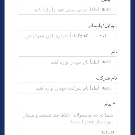
0/100
موبایل/واتساپ
کد
0/100
نام
0/100
نام شرکت
0/200
پیام
0/1000