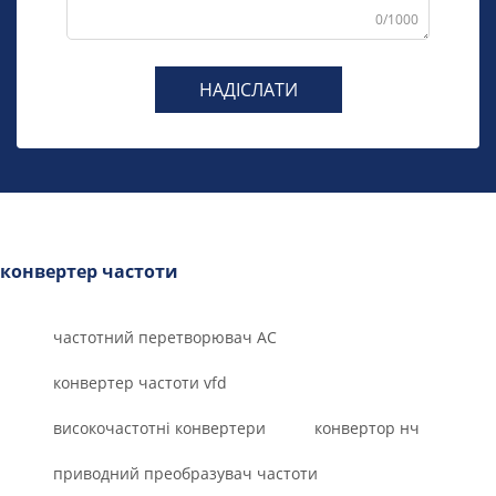
0/1000
НАДІСЛАТИ
конвертер частоти
частотний перетворювач AC
конвертер частоти vfd
високочастотні конвертери
конвертор нч
приводний преобразувач частоти