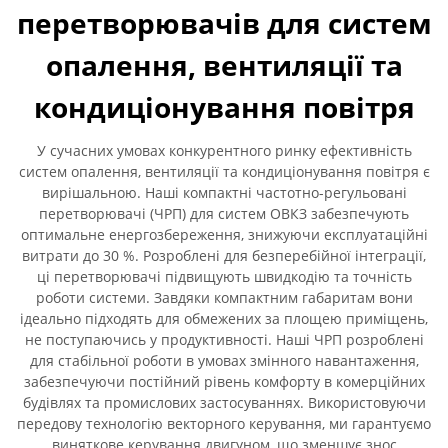
перетворювачів для систем
опалення, вентиляції та
кондиціонування повітря
У сучасних умовах конкурентного ринку ефективність
систем опалення, вентиляції та кондиціонування повітря є
вирішальною. Наші компактні частотно-регульовані
перетворювачі (ЧРП) для систем ОВКЗ забезпечують
оптимальне енергозбереження, знижуючи експлуатаційні
витрати до 30 %. Розроблені для безперебійної інтеграції,
ці перетворювачі підвищують швидкодію та точність
роботи системи. Завдяки компактним габаритам вони
ідеально підходять для обмежених за площею приміщень,
не поступаючись у продуктивності. Наші ЧРП розроблені
для стабільної роботи в умовах змінного навантаження,
забезпечуючи постійний рівень комфорту в комерційних
будівлях та промислових застосуваннях. Використовуючи
передову технологію векторного керування, ми гарантуємо
виняткове керування двигуном, що зменшує знос