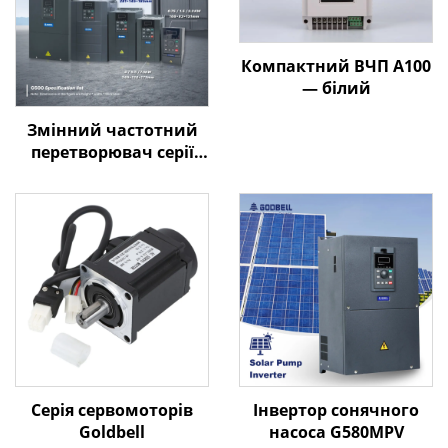
Компактний ВЧП A100
— білий
Змінний частотний
перетворювач серії
Goldbell G580M | 0,4
кВт–800 кВт |
Керування за V/F та
векторне керування |
Відповідає стандарту
CE
Серія сервомоторів
Інвертор сонячного
Goldbell
насоса G580MPV