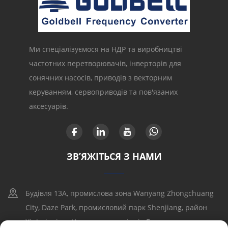
Ми спеціалізуємося на НДР та виробництві
частотних перетворювачів, інверторів для
сонячних насосів, приводів з векторним
керуванням, сервоприводів та пов'язаних
аксесуарів.
ЗВ’ЯЖІТЬСЯ З НАМИ
Будівля 13A, промислова зона Wanyang Zhongchuang
City, Daze Park, промисловий парк Shenjiang, район
Xinhui, місто Цзянмэнь, провінція Гуандун