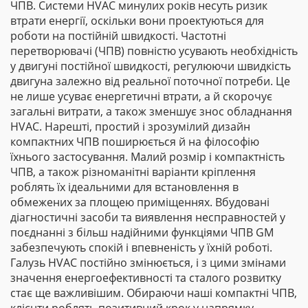
ЧПВ. Системи HVAC минулих років несуть ризик
втрати енергії, оскільки вони проектуються для
роботи на постійній швидкості. Частотні
перетворювачі (ЧПВ) повністю усувають необхідність
у двигуні постійної швидкості, регулюючи швидкість
двигуна залежно від реальної поточної потреби. Це
не лише усуває енергетичні втрати, а й скорочує
загальні витрати, а також зменшує знос обладнання
HVAC. Нарешті, простий і зрозумілий дизайн
компактних ЧПВ поширюється й на філософію
їхнього застосування. Малий розмір і компактність
ЧПВ, а також різноманітні варіанти кріплення
роблять їх ідеальними для встановлення в
обмежених за площею приміщеннях. Вбудовані
діагностичні засоби та виявлення несправностей у
поєднанні з більш надійними функціями ЧПВ GM
забезпечують спокій і впевненість у їхній роботі.
Галузь HVAC постійно змінюється, і з цими змінами
значення енергоефективності та сталого розвитку
стає ще важливішим. Обираючи наші компактні ЧПВ,