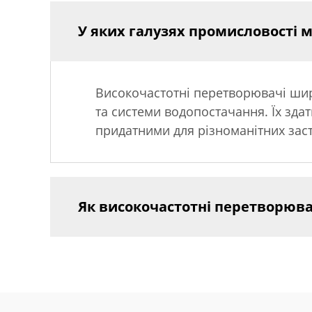
У яких галузях промисловості
Високочастотні перетворювачі широ
та системи водопостачання. Їх зда
придатними для різноманітних зас
Як високочастотні перетворюв