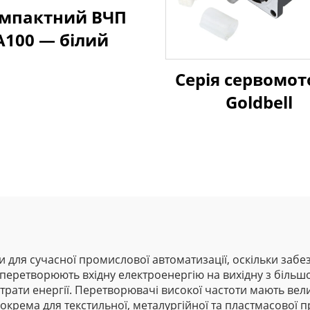
мпактний ВЧП
A100 — білий
Серія сервомот
Goldbell
и для сучасної промислової автоматизації, оскільки заб
и перетворюють вхідну електроенергію на вихідну з біл
рати енергії. Перетворювачі високої частоти мають вел
зокрема для текстильної, металургійної та пластмасової