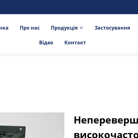
інка
Про нас
Продукція
Застосування
Відео
Контакт
Непереверш
високочаст