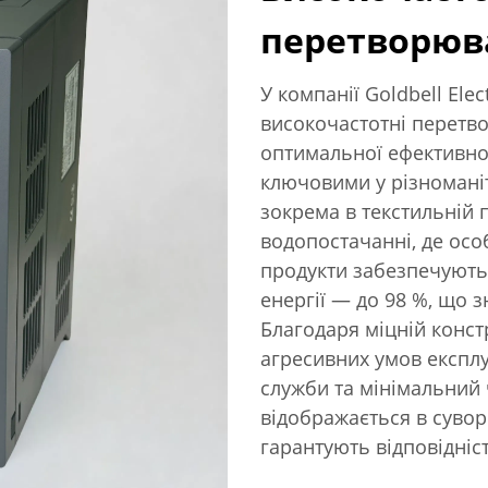
перетворюв
У компанії Goldbell Elect
високочастотні перетв
оптимальної ефективнос
ключовими у різномані
зокрема в текстильній п
водопостачанні, де осо
продукти забезпечують
енергії — до 98 %, що 
Благодаря міцній конст
агресивних умов експлу
служби та мінімальний 
відображається в сувор
гарантують відповідніс