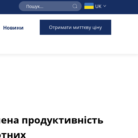
UK
Отримати миттєву ціну
Новини
ена продуктивність
отних