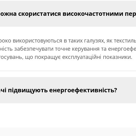
 можна скористатися високочастотними п
ко використовуються в таких галузях, як текстиль
тність забезпечувати точне керування та енергоефе
тосувань, що покращує експлуатаційні показники.
ачі підвищують енергоефективність?