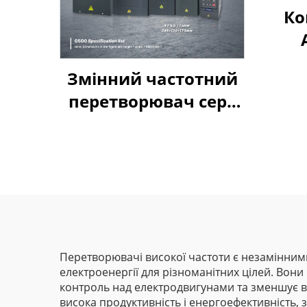
Ко
Змінний частотний
перетворювач серії
Goldbell G580M | 0,4
кВт–800 кВт |
Керування за V/F та
векторне керування
| Відповідає
стандарту CE
Перетворювачі високої частоти є незамінним
електроенергії для різноманітних цілей. Вон
контроль над електродвигунами та зменшує вт
висока продуктивність і енергоефективність, 