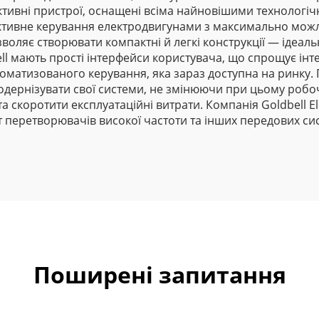
тивні пристрої, оснащені всіма найновішими технологі
ктивне керування електродвигунами з максимально мож
воляє створювати компактні й легкі конструкції — ідеаль
 мають прості інтерфейси користувача, що спрощує інте
оматизованого керування, яка зараз доступна на ринку. 
 модернізувати свої системи, не змінюючи при цьому робо
скоротити експлуатаційні витрати. Компанія Goldbell Elect
 перетворювачів високої частоти та інших передових си
Поширені запитання