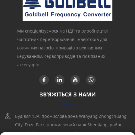
Ми спеціалізуємося на НДР та виробництві
частотних перетворювачів, інверторів для
сонячних насосів, приводів з векторним
керуванням, сервоприводів та пов'язаних
аксесуарів.
ЗВ’ЯЖІТЬСЯ З НАМИ
Будівля 13A, промислова зона Wanyang Zhongchuang
City, Daze Park, промисловий парк Shenjiang, район
Xinhui, місто Цзянмэнь, провінція Гуандун