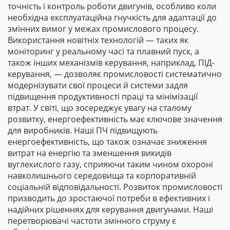
точність і контроль роботи двигунів, особливо коли
необхідна експлуатаційна гнучкість для адаптації до
змінних вимог у межах промислового процесу.
Використання новітніх технологій — таких як
моніторинг у реальному часі та плавний пуск, а
також інших механізмів керування, наприклад, ПІД-
керування, — дозволяє промисловості систематично
модернізувати свої процеси й системи задля
підвищення продуктивності праці та мінімізації
втрат. У світі, що зосереджує увагу на сталому
розвитку, енергоефективність має ключове значення
для виробників. Наші ПЧ підвищують
енергоефективність, що також означає зниження
витрат на енергію та зменшення викидів
вуглекислого газу, сприяючи таким чином охороні
навколишнього середовища та корпоративній
соціальній відповідальності. Розвиток промисловості
призводить до зростаючої потреби в ефективних і
надійних рішеннях для керування двигунами. Наші
перетворювачі частоти змінного струму є