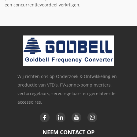
een concurrentievoordeel verkrijgen.
Wij richten ons op Onderzoek & Ontwikkeling en
productie van VFD's, PV-zonne-pompinverters,
vectorregelaars, servoregelaars en gerelateerde
accessoires.
NEEM CONTACT OP