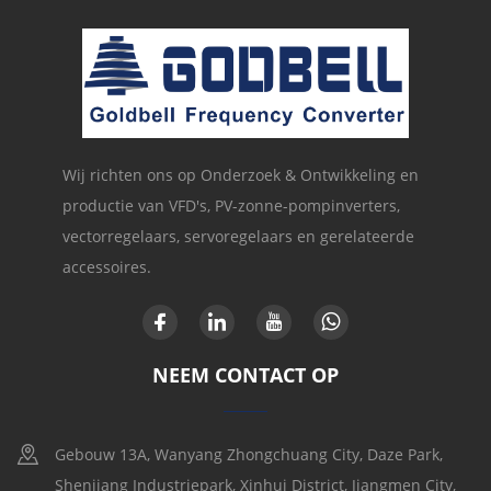
Wij richten ons op Onderzoek & Ontwikkeling en
productie van VFD's, PV-zonne-pompinverters,
vectorregelaars, servoregelaars en gerelateerde
accessoires.
NEEM CONTACT OP
Gebouw 13A, Wanyang Zhongchuang City, Daze Park,
Shenjiang Industriepark, Xinhui District, Jiangmen City,