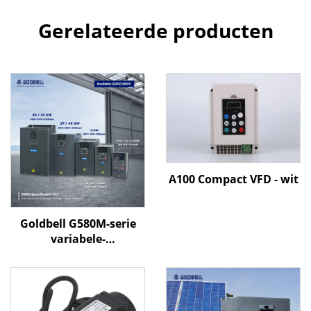
Gerelateerde producten
A100 Compact VFD - wit
Goldbell G580M-serie
variabele-
frequentieregelaar | 0,4
kW–800 kW | V/F- en
vectorregeling | CE-
gecertificeerde VFD