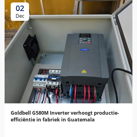
02
Dec
Goldbell G580M Inverter verhoogt productie-
efficiëntie in fabriek in Guatemala