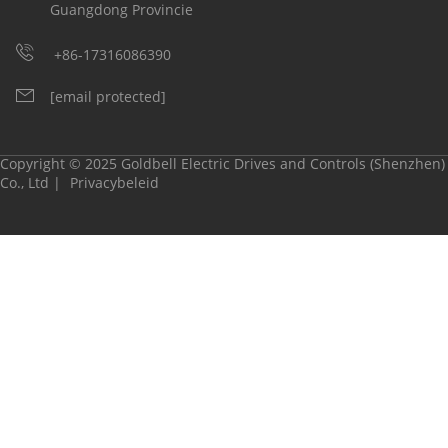
Guangdong Provincie
+86-17316086390
[email protected]
Copyright © 2025 Goldbell Electric Drives and Controls (Shenzhen)
Co., Ltd |
Privacybeleid