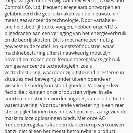
toepassingen hebben wij, Goldbell Electric Drives and
Controls Co. Ltd, frequentieregelaars ontworpen en
gefabriceerd die gebruikmaken van de nieuwste en
meest geavanceerde technologie. Door variabele-
snelheidsbedrijf toe te voegen, hebben onze VFD’s
bijgedragen aan een verlaging van het energieverbruik
en de bedrijfskosten. Dit is met name zeer nuttig
geweest in de textiel- en kunststofindustrie, waar
machinebesturing uiterst nauwkeurig moet zijn.
Bovendien maken onze frequentieregelaars gebruik
van geavanceerde technologieën, zoals
vectorbesturing, waardoor zij uitstekend presteren in
situaties met beweging onder uiteenlopende en
wisselende bedrijfsomstandigheden. Vanwege deze
flexibiliteit kunnen onze producten vrijwel in alle
soorten industrieën worden ingezet, van productie tot
waterzuivering. Voortdurende verbetering is een zeer
sterke pijler binnen ons innovatieproces, aangezien de
markt talloze oplossingen biedt. Met onze AC-
frequentieregelaars kunnen klanten erop vertrouwen
dat zij niet alleen het meest betrouwbare product