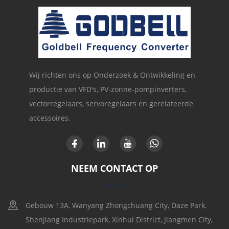
Wij richten ons op Onderzoek & Ontwikkeling en
productie van VFD's, PV-zonne-pompinverters,
vectorregelaars, servoregelaars en gerelateerde
accessoires.
NEEM CONTACT OP
Gebouw 13A, Wanyang Zhongchuang City, Daze Park,
Shenjiang Industriepark, Xinhui District, Jiangmen City,