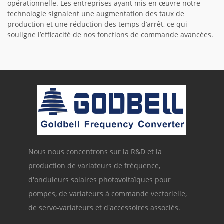
opérationnelle. Les entreprises ayant mis en œuvre notre
technologie signalent une augmentation des taux de
production et une réduction des temps d’arrêt, ce qui
souligne l’efficacité de nos fonctions de commande avancées.
Nous nous concentrons sur la R&D et la
production de variateurs de fréquence,
d'onduleurs solaires photovoltaïques pour
pompes, de variateurs à commande vectorielle,
de servo-variateurs et d'accessoires associés.