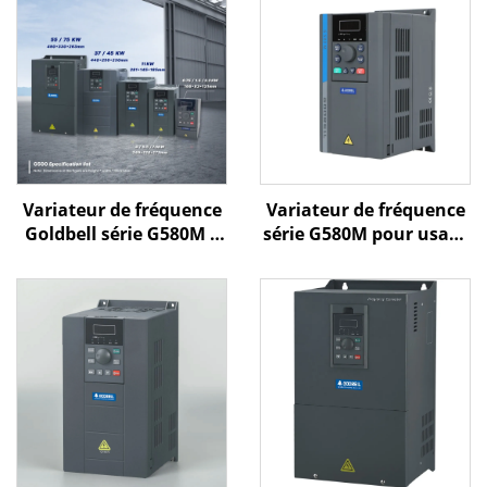
Variateur de fréquence
Variateur de fréquence
Goldbell série G580M |
série G580M pour usage
0,4 kW – 800 kW |
général
Commande V/f et
commande vectorielle |
Variateur de fréquence
certifié CE