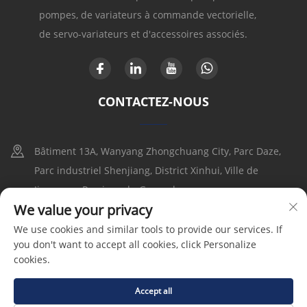
pompes, de variateurs à commande vectorielle,
de servo-variateurs et d'accessoires associés.
CONTACTEZ-NOUS
Bâtiment 13A, Wanyang Zhongchuang City, Parc Daze,
Parc industriel Shenjiang, District Xinhui, Ville de
Jiangmen, Province du Guangdong
We value your privacy
+86-17316086390
We use cookies and similar tools to provide our services. If
you don't want to accept all cookies, click Personalize
[email protected]
cookies.
Accept all
Droits d'auteur © 2025 Goldbell Electric Drives and Controls