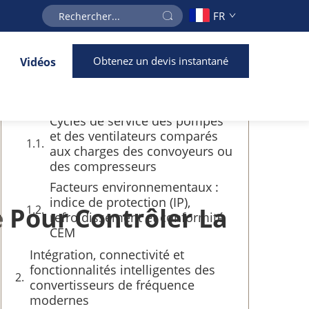
FR
Table des matières
Obtenez un devis instantané
Vidéos
Considérations spécifiques à
l’application pour le déploiement
d’un variateur de fréquence
Cycles de service des pompes
et des ventilateurs comparés
aux charges des convoyeurs ou
des compresseurs
Facteurs environnementaux :
indice de protection (IP),
 Pour Contrôler La
refroidissement et conformité
CEM
Intégration, connectivité et
fonctionnalités intelligentes des
convertisseurs de fréquence
modernes