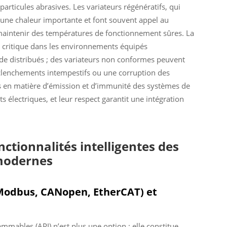
particules abrasives. Les variateurs régénératifs, qui
 une chaleur importante et font souvent appel au
e maintenir des températures de fonctionnement sûres. La
i critique dans les environnements équipés
e distribués ; des variateurs non conformes peuvent
déclenchements intempestifs ou une corruption des
s en matière d’émission et d’immunité des systèmes de
électriques, et leur respect garantit une intégration
nctionnalités intelligentes des
 modernes
 (Modbus, CANopen, EtherCAT) et
mmables (API) n’est plus une option : elle constitue