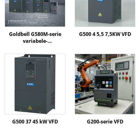
Goldbell G580M-serie
G500 4 5,5 7,5KW VFD
variabele-
frequentieregelaar | 0,4
kW–800 kW | V/F- en
vectorregeling | CE-
gecertificeerde VFD
G500 37 45 kW VFD
G200-serie VFD