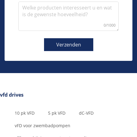
0/1000
Verzenden
vfd drives
10 pk VFD
5 pk VFD
dC-VFD
vFD voor zwembadpompen