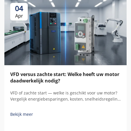
04
Apr
VFD versus zachte start: Welke heeft uw motor
daadwerkelijk nodig?
VFD of zachte start — welke is geschikt voor uw motor?
Vergelijk energiebesparingen, kosten, snelheidsregeling
en de totale bezitkosten over vijf jaar met behulp van
reële berekeningen voordat u koopt.
Bekijk meer