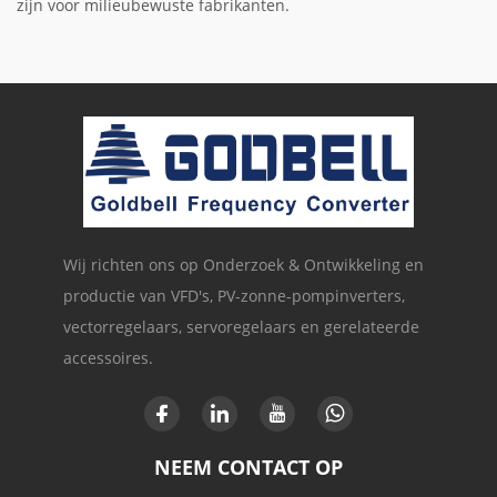
zijn voor milieubewuste fabrikanten.
Wij richten ons op Onderzoek & Ontwikkeling en
productie van VFD's, PV-zonne-pompinverters,
vectorregelaars, servoregelaars en gerelateerde
accessoires.
NEEM CONTACT OP