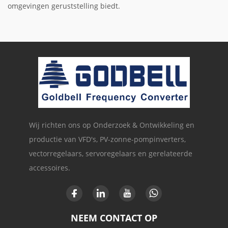
omgevingen geruststelling biedt.
Wij richten ons op Onderzoek & Ontwikkeling en
productie van VFD's, PV-zonne-pompinverters,
vectorregelaars, servoregelaars en gerelateerde
accessoires.
NEEM CONTACT OP