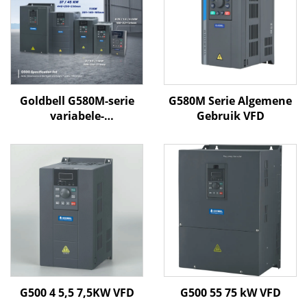
Goldbell G580M-serie
G580M Serie Algemene
variabele-
Gebruik VFD
frequentieregelaar | 0,4
kW–800 kW | V/F- en
vectorregeling | CE-
gecertificeerde VFD
G500 4 5,5 7,5KW VFD
G500 55 75 kW VFD