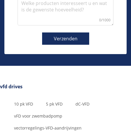
0/1000
Verzenden
vfd drives
10 pk VFD
5 pk VFD
dC-VFD
vFD voor zwembadpomp
vectorregelings-VFD-aandrijvingen