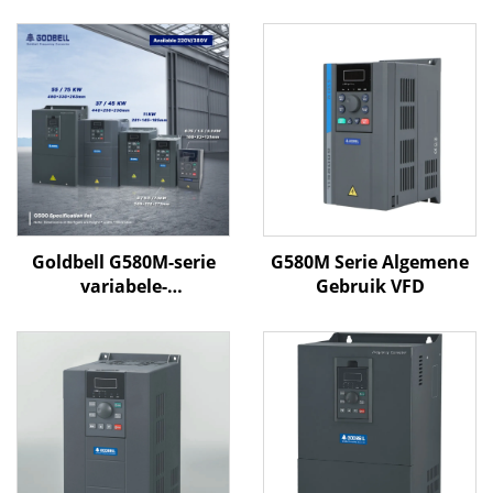
Goldbell G580M-serie
G580M Serie Algemene
variabele-
Gebruik VFD
frequentieregelaar | 0,4
kW–800 kW | V/F- en
vectorregeling | CE-
gecertificeerde VFD