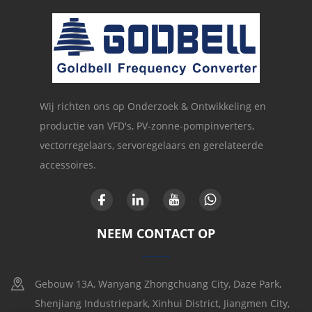
Wij richten ons op Onderzoek & Ontwikkeling en
productie van VFD's, PV-zonne-pompinverters,
vectorregelaars, servoregelaars en gerelateerde
accessoires.
NEEM CONTACT OP
Gebouw 13A, Wanyang Zhongchuang City, Daze Park,
Shenjiang Industriepark, Xinhui District, Jiangmen City,