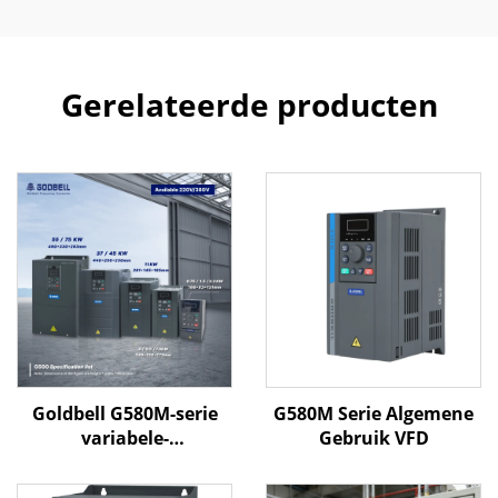
Gerelateerde producten
Goldbell G580M-serie
G580M Serie Algemene
variabele-
Gebruik VFD
frequentieregelaar | 0,4
kW–800 kW | V/F- en