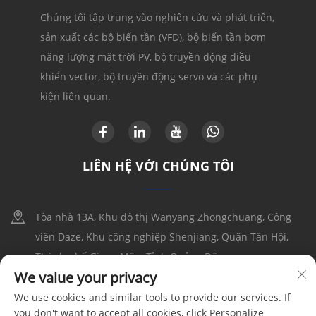
Chúng tôi tập trung vào nghiên cứu và phát triển,
sản xuất các bộ biến tần (VFD), bộ biến tần bơm
năng lượng mặt trời PV, bộ truyền động điều
khiển vector, bộ truyền động servo và các phụ
kiện liên quan.
LIÊN HỆ VỚI CHÚNG TÔI
Tòa nhà 13A, Khu đô thị Wanyang Zhongchuang, Công
viên Daze, Khu công nghiệp Shenjiang, Quận Tân Hội,
Thành phố Giang Môn, Tỉnh Quảng Đông
We value your privacy
+86-17316086390
We use cookies and similar tools to provide our services. If
you don't want to accept all cookies, click Personalize