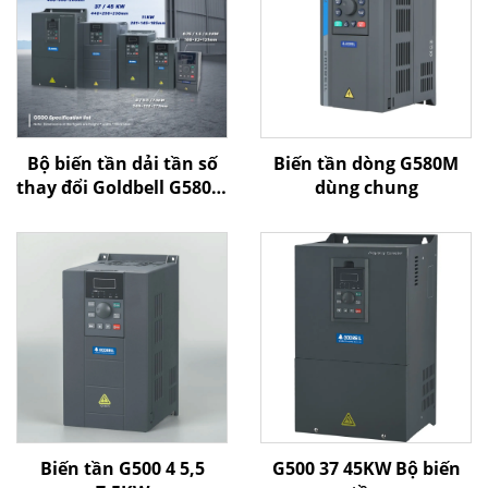
Bộ biến tần dải tần số
Biến tần dòng G580M
thay đổi Goldbell G580M
dùng chung
| 0,4 kW–800 kW | Điều
khiển V/F và điều khiển
vector | Bộ biến tần
được chứng nhận CE
Biến tần G500 4 5,5
G500 37 45KW Bộ biến