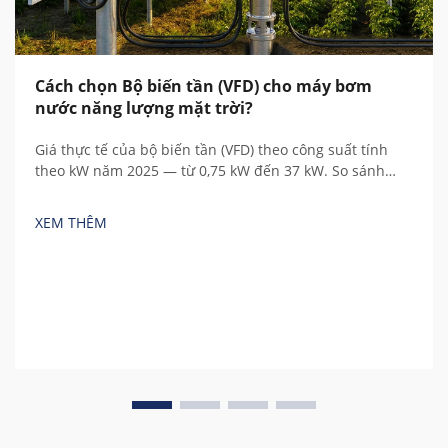
Cách chọn Bộ biến tần (VFD) cho máy bơm
nước năng lượng mặt trời?
Giá thực tế của bộ biến tần (VFD) theo công suất tính
theo kW năm 2025 — từ 0,75 kW đến 37 kW. So sánh
thương hiệu Trung Quốc và châu Âu, hiểu rõ các chi phí
ẩn và tính toán tổng chi phí sở hữu.
XEM THÊM