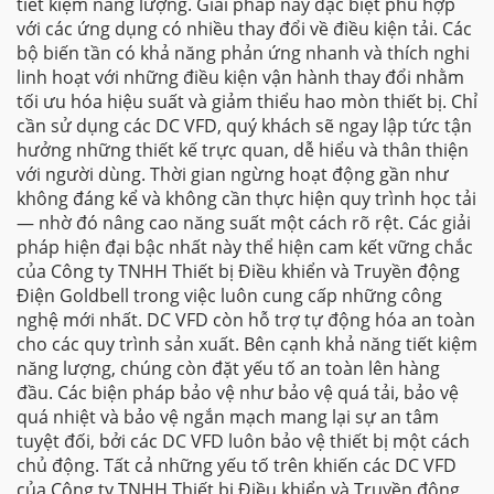
tiết kiệm năng lượng. Giải pháp này đặc biệt phù hợp
với các ứng dụng có nhiều thay đổi về điều kiện tải. Các
bộ biến tần có khả năng phản ứng nhanh và thích nghi
linh hoạt với những điều kiện vận hành thay đổi nhằm
tối ưu hóa hiệu suất và giảm thiểu hao mòn thiết bị. Chỉ
cần sử dụng các DC VFD, quý khách sẽ ngay lập tức tận
hưởng những thiết kế trực quan, dễ hiểu và thân thiện
với người dùng. Thời gian ngừng hoạt động gần như
không đáng kể và không cần thực hiện quy trình học tải
— nhờ đó nâng cao năng suất một cách rõ rệt. Các giải
pháp hiện đại bậc nhất này thể hiện cam kết vững chắc
của Công ty TNHH Thiết bị Điều khiển và Truyền động
Điện Goldbell trong việc luôn cung cấp những công
nghệ mới nhất. DC VFD còn hỗ trợ tự động hóa an toàn
cho các quy trình sản xuất. Bên cạnh khả năng tiết kiệm
năng lượng, chúng còn đặt yếu tố an toàn lên hàng
đầu. Các biện pháp bảo vệ như bảo vệ quá tải, bảo vệ
quá nhiệt và bảo vệ ngắn mạch mang lại sự an tâm
tuyệt đối, bởi các DC VFD luôn bảo vệ thiết bị một cách
chủ động. Tất cả những yếu tố trên khiến các DC VFD
của Công ty TNHH Thiết bị Điều khiển và Truyền động