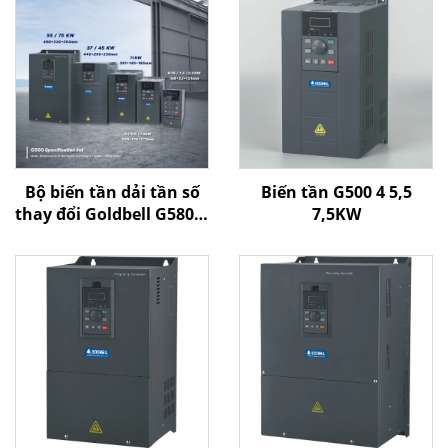
Bộ biến tần dải tần số
Biến tần G500 4 5,5
thay đổi Goldbell G580M
7,5KW
| 0,4 kW–800 kW | Điều
khiển V/F và điều khiển
vector | Bộ biến tần
được chứng nhận CE