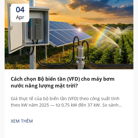
04
Apr
Cách chọn Bộ biến tần (VFD) cho máy bơm
nước năng lượng mặt trời?
Giá thực tế của bộ biến tần (VFD) theo công suất tính
theo kW năm 2025 — từ 0,75 kW đến 37 kW. So sánh
thương hiệu Trung Quốc và châu Âu, hiểu rõ các chi phí
ẩn và tính toán tổng chi phí sở hữu.
XEM THÊM