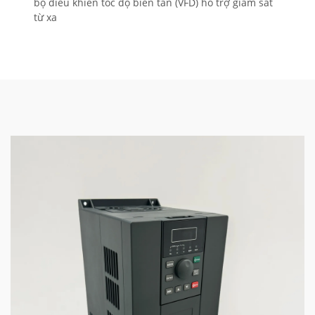
bộ điều khiển tốc độ biến tần (VFD) hỗ trợ giám sát
từ xa