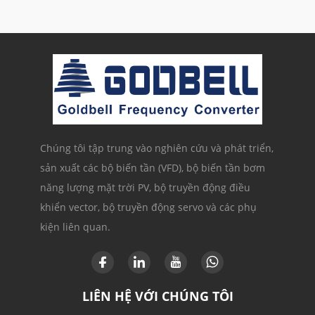
Chúng tôi tập trung vào nghiên cứu và phát triển,
sản xuất các bộ biến tần (VFD), bộ biến tần bơm
năng lượng mặt trời PV, bộ truyền động điều
khiển vector, bộ truyền động servo và các phụ
kiện liên quan.
LIÊN HỆ VỚI CHÚNG TÔI