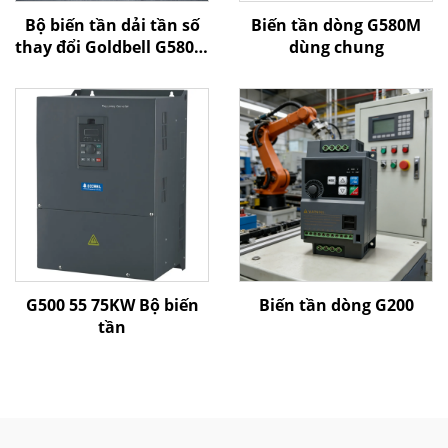
Bộ biến tần dải tần số
Biến tần dòng G580M
thay đổi Goldbell G580M
dùng chung
| 0,4 kW–800 kW | Điều
khiển V/F và điều khiển
vector | Bộ biến tần
được chứng nhận CE
G500 55 75KW Bộ biến
Biến tần dòng G200
tần