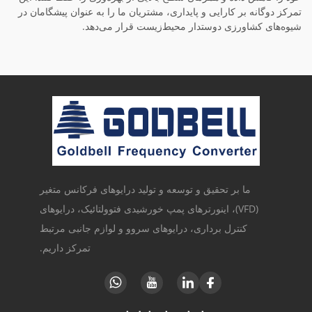
تمرکز دوگانه بر کارایی و پایداری، مشتریان ما را به عنوان پیشگامان در
شیوه‌های کشاورزی دوستدار محیط‌زیست قرار می‌دهد.
ما بر تحقیق و توسعه و تولید درایوهای فرکانس متغیر
(VFD)، اینورترهای پمپ خورشیدی فتوولتائیک، درایوهای
کنترل برداری، درایوهای سروو و لوازم جانبی مرتبط
تمرکز داریم.