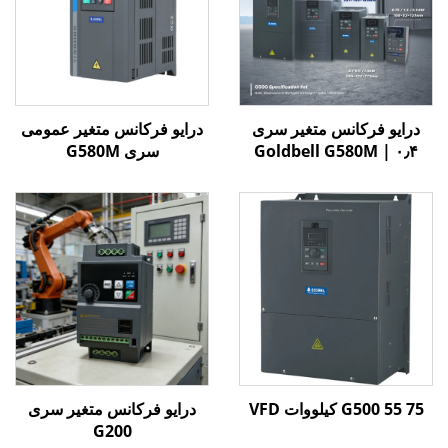
درایو فرکانس متغیر سری
درایو فرکانس متغیر عمومی
Goldbell G580M | ۰٫۴
سری G580M
کیلووات تا ۸۰۰ کیلووات |
کنترل V/F و برداری | درایو
فرکانس متغیر با گواهینامه
CE
G500 55 75 کیلووات VFD
درایو فرکانس متغیر سری
G200