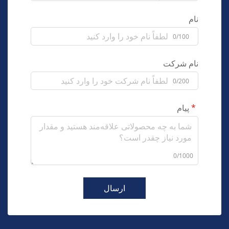
نام
0/100
نام شرکت
0/200
پیام
0/1000
ارسال