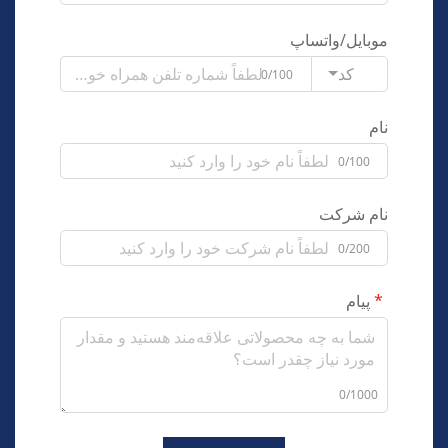
موبایل/واتساپ
کد
0/100
نام
0/100
نام شرکت
0/200
پیام
0/1000