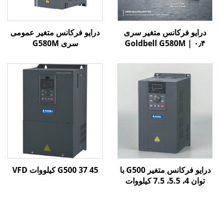
درایو فرکانس متغیر سری
درایو فرکانس متغیر عمومی
Goldbell G580M | ۰٫۴
سری G580M
کیلووات تا ۸۰۰ کیلووات |
کنترل V/F و برداری | درایو
فرکانس متغیر با گواهینامه
CE
درایو فرکانس متغیر G500 با
G500 37 45 کیلووات VFD
توان 4، 5.5، 7.5 کیلووات