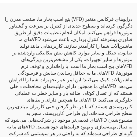
درایوهای فرکانس متغیر (VFD) پنج اسب بخار ما، صنعت مدرن را
دگرگون کرده‌اند و سطوح جدیدی از کنترل بر سرعت و گشتاور
موتورها فراهم می‌کنند. امکان انجام تنظیمات دقیق از طریق
فناوری پیشرفته کنترل برداری، باعث می‌شود VFDهای ما
ماشین‌آلات شما را کارآمدتر سازند. کاربردهایی مانند تولید
صابون، چیکل و سایر موارد. کاهش تنش مکانیکی واردشده بر
موتورها و سایر تجهیزات، یکی از مشخص‌ترین ویژگی‌های
VFDهای پنج اسب بخار ما است. با راه‌اندازی و توقف نرم
موتورها، VFDهای ما به حداقل‌رساندن سایش و فرسودگی
ماشین‌آلات کمک می‌کنند؛ این امر عمر تجهیزات شما را افزایش
می‌دهد. VFDهای ما همچنین دارای قابلیت‌های محافظت داخلی
هستند که از اتصال کوتاه، اضافه بار و سایر خطرات عملیاتی
جلوگیری می‌کنند. VFDهای ما همچنین دارای رابط‌های
کاربرپسندی هستند که با در نظر گرفتن حتی کاربران مبتدی‌ترین
سطح طراحی شده‌اند. این طراحی کاربرپسند، منجر به
منسوخ‌شدن VFDهای قدیمی‌تر موجود در شرکت‌هایی می‌شود که
به دنبال بهینه‌سازی و بهبود فرآیندهای خود هستند. VFDهای ما به
گونه‌ای طراحی شده‌اند که به راحتی در هر سیستمی که شرکت