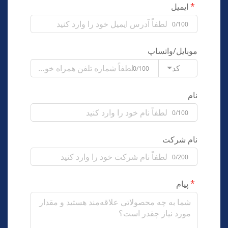
ایمیل
0/100
موبایل/واتساپ
کد
0/100
نام
0/100
نام شرکت
0/200
پیام