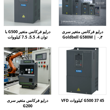
درایو فرکانس متغیر سری
درایو فرکانس متغیر G500 با
Goldbell G580M | ۰٫۴
توان 4، 5.5، 7.5 کیلووات
کیلووات تا ۸۰۰ کیلووات |
کنترل V/F و برداری | درایو
فرکانس متغیر با گواهینامه
CE
G500 37 45 کیلووات VFD
درایو فرکانس متغیر سری
G200