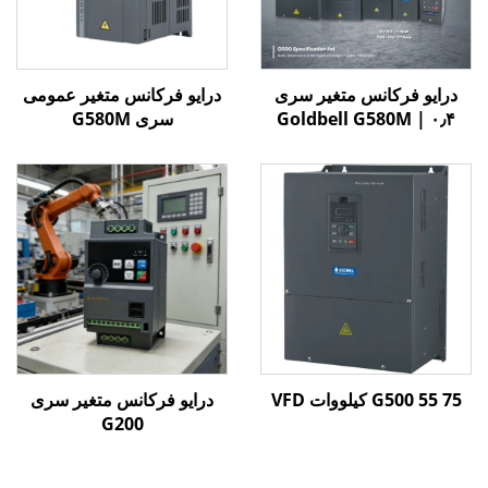
درایو فرکانس متغیر سری
درایو فرکانس متغیر عمومی
Goldbell G580M | ۰٫۴
سری G580M
کیلووات تا ۸۰۰ کیلووات |
کنترل V/F و برداری | درایو
فرکانس متغیر با گواهینامه
CE
G500 55 75 کیلووات VFD
درایو فرکانس متغیر سری
G200