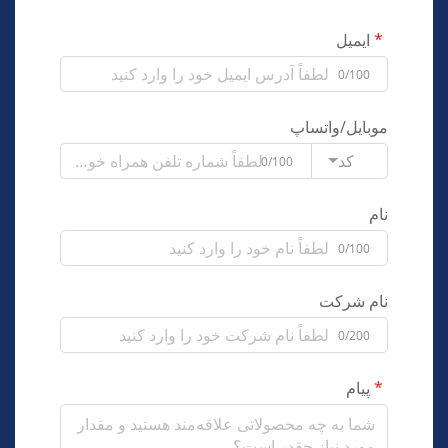
ایمیل
0/100
موبایل/واتساپ
کد
0/100
نام
0/100
نام شرکت
0/200
پیام