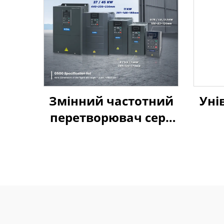
Змінний частотний
Уні
перетворювач серії
Goldbell G580M | 0,4
кВт–800 кВт |
Керування за V/F та
векторне керування
| Відповідає
стандарту CE