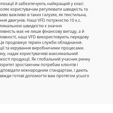
тизації й забезпечують найкращий у класі
оляє користувачам регулювати швидкість та
иво важливо в таких галузях, як текстильна,
я двигунів. Наші VFD потужністю 10 к.с.
оптимальною швидкістю є значно
вність має не лише фінансову вигоду, а й
ивності, наші VFD використовують передову
 Це продовжує термін служби обладнання.
зації та керування виробничими процесами.
зку, надає користувачеві максимальний
ості продукції. Як глобальний учасник ринку
пріоритет зростаючим потребам клієнтів і
відповідати міжнародним стандартам, і дають
 завжди готові допомогти вам протягом усього