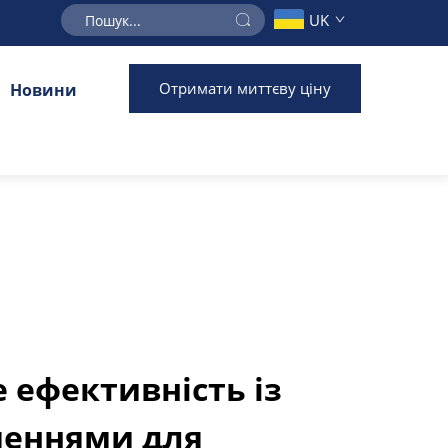
UK
Отримати миттєву ціну
Новини
 ефективність із
еннями для