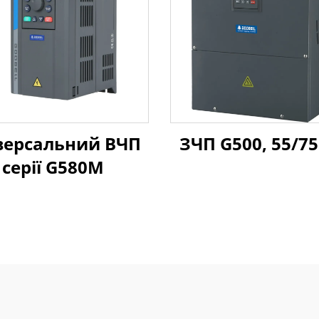
версальний ВЧП
ЗЧП G500, 55/75
серії G580M