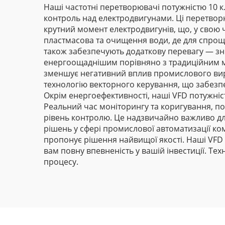
Наші частотні перетворювачі потужністю 10 к
контроль над електродвигунами. Ці перетвор
крутний момент електродвигунів, що, у свою ч
пластмасова та очищення води, де для спроще
також забезпечують додаткову перевагу — зн
енергоощаднішим порівняно з традиційним ме
зменшує негативний вплив промислового вир
технологію векторного керування, що забезп
Окрім енергоефективності, наші VFD потужніс
Реальний час моніторингу та коригування, п
рівень контролю. Це надзвичайно важливо для
рішень у сфері промислової автоматизації комп
пропонує рішення найвищої якості. Наші VFD 
вам повну впевненість у вашій інвестиції. Те
процесу.