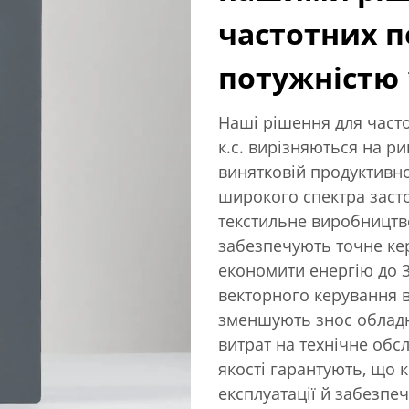
частотних 
потужністю 1
Наші рішення для часто
к.с. вирізняються на р
винятковій продуктивнос
широкого спектра заст
текстильне виробництв
забезпечують точне ке
економити енергію до 3
векторного керування 
зменшують знос облад
витрат на технічне обс
якості гарантують, що 
експлуатації й забезпе