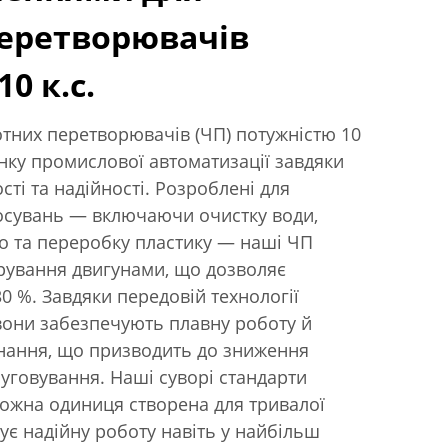
перетворювачів
0 к.с.
тних перетворювачів (ЧП) потужністю 10
инку промислової автоматизації завдяки
ті та надійності. Розроблені для
осувань — включаючи очистку води,
о та переробку пластику — наші ЧП
рування двигунами, що дозволяє
0 %. Завдяки передовій технології
вони забезпечують плавну роботу й
нання, що призводить до зниження
луговування. Наші суворі стандарти
кожна одиниця створена для тривалої
чує надійну роботу навіть у найбільш