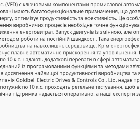
.с. (VFD) є ключовими компонентами промислової автома
ювачі мають багатофункціональне призначення, що дозв
ергу, оптимізує продуктивність та ефективність. Це особл
ння виробничих процесів необхідне точне функціонуванн
иження енерговитрат. Запуск двигунів із змінною, але 
тодом роботи на постійній швидкості. Така енергоефекти
обництва на навколишнє середовище. Крім енергоефект
ечує плавне автоматичне прискорення та уповільнення.
тю 10 к.с. надають додаткові переваги в сфері автомати
оєднаний із програмованими функціями та методами зв’я
 досягнення найвищої продуктивності виробництва та як
анія Goldbell Electric Drives & Controls Co., Ltd. надає 
потужністю 10 к.с. проходять ретельне тестування, щоб 
хнічна підтримка надається оперативно, а наші експерти