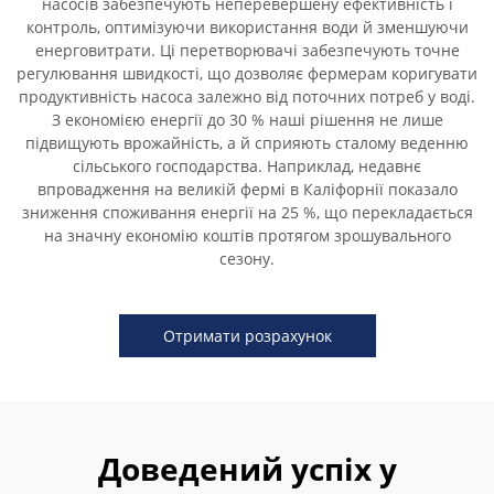
насосів забезпечують неперевершену ефективність і
контроль, оптимізуючи використання води й зменшуючи
енерговитрати. Ці перетворювачі забезпечують точне
регулювання швидкості, що дозволяє фермерам коригувати
продуктивність насоса залежно від поточних потреб у воді.
З економією енергії до 30 % наші рішення не лише
підвищують врожайність, а й сприяють сталому веденню
сільського господарства. Наприклад, недавнє
впровадження на великій фермі в Каліфорнії показало
зниження споживання енергії на 25 %, що перекладається
на значну економію коштів протягом зрошувального
сезону.
Отримати розрахунок
Доведений успіх у