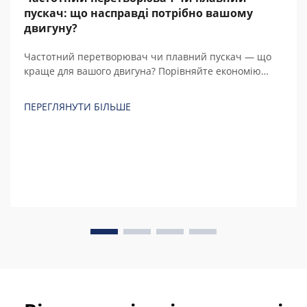
пускач: що насправді потрібно вашому
двигуну?
Частотний перетворювач чи плавний пускач — що
краще для вашого двигуна? Порівняйте економію
енергії, вартість, регулювання швидкості та загальну
вартість володіння протягом 5 років із реальними
ПЕРЕГЛЯНУТИ БІЛЬШЕ
розрахунками перед покупкою.