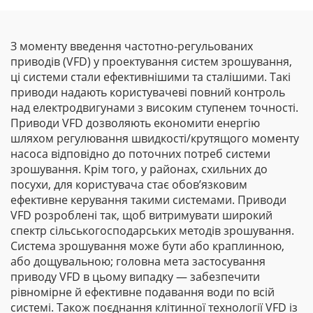
З моменту введення частотно-регульованих
приводів (VFD) у проектування систем зрошування,
ці системи стали ефективнішими та сталішими. Такі
приводи надають користувачеві повний контроль
над електродвигунами з високим ступенем точності.
Приводи VFD дозволяють економити енергію
шляхом регулювання швидкості/крутящого моменту
насоса відповідно до поточних потреб системи
зрошування. Крім того, у районах, схильних до
посухи, для користувача стає обов’язковим
ефективне керування такими системами. Приводи
VFD розроблені так, щоб витримувати широкий
спектр сільськогосподарських методів зрошування.
Система зрошування може бути або краплинною,
або дощувальною; головна мета застосування
приводу VFD в цьому випадку — забезпечити
рівномірне й ефективне подавання води по всій
системі. Також поєднання клітинної технології VFD із