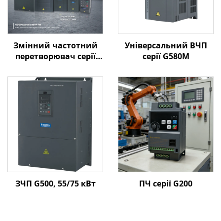
Змінний частотний
Універсальний ВЧП
перетворювач серії
серії G580M
Goldbell G580M | 0,4
кВт–800 кВт |
Керування за V/F та
векторне керування |
Відповідає стандарту
CE
ЗЧП G500, 55/75 кВт
ПЧ серії G200