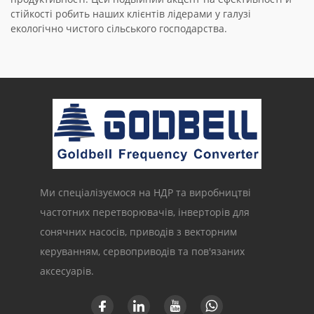
стійкості робить наших клієнтів лідерами у галузі
екологічно чистого сільського господарства.
Ми спеціалізуємося на НДР та виробництві
частотних перетворювачів, інверторів для
сонячних насосів, приводів з векторним
керуванням, сервоприводів та пов'язаних
аксесуарів.