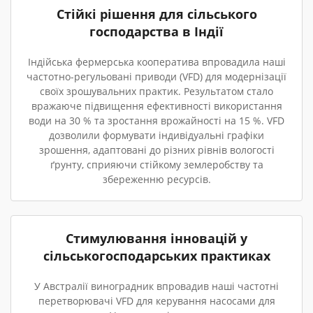
Стійкі рішення для сільського
господарства в Індії
Індійська фермерська кооператива впровадила наші
частотно-регульовані приводи (VFD) для модернізації
своїх зрошувальних практик. Результатом стало
вражаюче підвищення ефективності використання
води на 30 % та зростання врожайності на 15 %. VFD
дозволили формувати індивідуальні графіки
зрошення, адаптовані до різних рівнів вологості
ґрунту, сприяючи стійкому землеробству та
збереженню ресурсів.
Стимулювання інновацій у
сільськогосподарських практиках
У Австралії виноградник впровадив наші частотні
перетворювачі VFD для керування насосами для