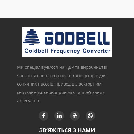
Ми спеціалізуємося на НДР та виробництві
частотних перетворювачів, інверторів для
сонячних насосів, приводів з векторним
керуванням, сервоприводів та пов'язаних
аксесуарів.
ЗВ’ЯЖІТЬСЯ З НАМИ