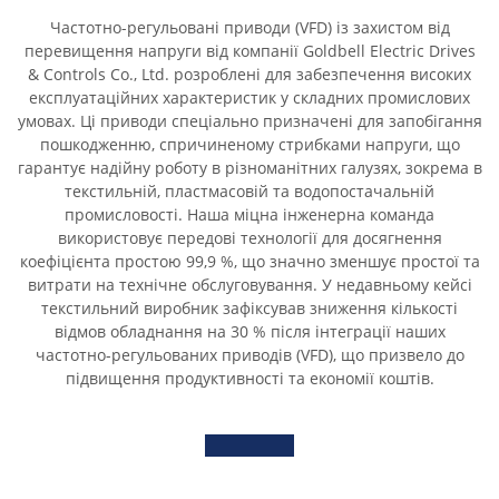
Частотно-регульовані приводи (VFD) із захистом від
перевищення напруги від компанії Goldbell Electric Drives
& Controls Co., Ltd. розроблені для забезпечення високих
експлуатаційних характеристик у складних промислових
умовах. Ці приводи спеціально призначені для запобігання
пошкодженню, спричиненому стрибками напруги, що
гарантує надійну роботу в різноманітних галузях, зокрема в
текстильній, пластмасовій та водопостачальній
промисловості. Наша міцна інженерна команда
використовує передові технології для досягнення
коефіцієнта простою 99,9 %, що значно зменшує простої та
витрати на технічне обслуговування. У недавньому кейсі
текстильний виробник зафіксував зниження кількості
відмов обладнання на 30 % після інтеграції наших
частотно-регульованих приводів (VFD), що призвело до
підвищення продуктивності та економії коштів.