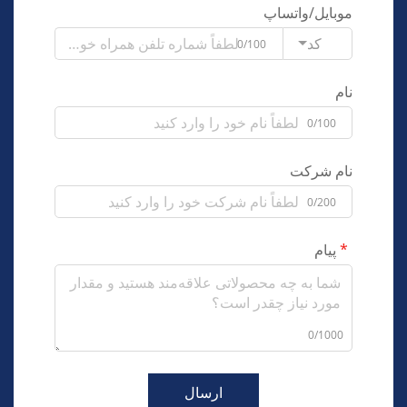
موبایل/واتساپ
کد
0/100
نام
0/100
نام شرکت
0/200
پیام
0/1000
ارسال