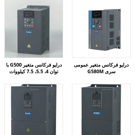
درایو فرکانس متغیر عمومی
درایو فرکانس متغیر G500 با
سری G580M
توان 4، 5.5، 7.5 کیلووات