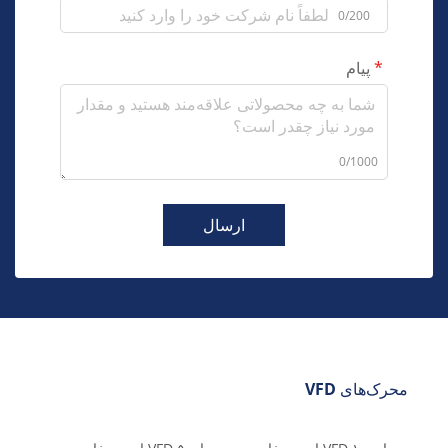
0/200
پیام
0/1000
ارسال
محرک‌های VFD