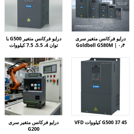
درایو فرکانس متغیر سری
درایو فرکانس متغیر G500 با
Goldbell G580M | ۰٫۴
توان 4، 5.5، 7.5 کیلووات
کیلووات تا ۸۰۰ کیلووات |
کنترل V/F و برداری | درایو
فرکانس متغیر با گواهینامه
CE
G500 37 45 کیلووات VFD
درایو فرکانس متغیر سری
G200