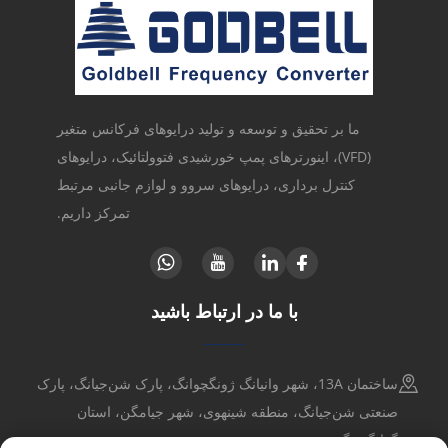
ما بر تحقیق و توسعه و تولید درایوهای فرکانس متغیر
(VFD)، اینورترهای پمپ خورشیدی فتوولتائیک، درایوهای
کنترل برداری، درایوهای سروو و لوازم جانبی مرتبط
تمرکز داریم.
با ما در ارتباط باشید
ساختمان 13A، شهر وانیانگ ژونگچوانگ، پارک شن‌جیانگ، پارک
صنعتی شن‌جیانگ، منطقه شینهوی، شهر جیامگن، استان
گوانگدونگ