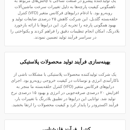
یک تولیدکننده پیشرو در صنعت نساجی با چالش‌های مربوط به
ناهمگونی کیفیت پارچه‌ها به دلیل تغییرات سرعت ماشین‌آلات
روبه‌رو بود. با ادغام درایوهای فرکانس متغیر (VFD) کنترل
حلقه‌بسته گلدبل، این شرکت کاهش ۲۵ درصدی ضایعات تولید و
بهبود همگونی پارچه را تجربه کرد. این درایوها با ارائه بازخورد
بلادرنگ، امکان انجام تنظیمات دقیق را فراهم کردند و یکنواختی را
در سراسر فرآیند تولید تضمین نمودند.
بهینه‌سازی فرآیند تولید محصولات پلاستیکی
یک شرکت تولیدکننده محصولات پلاستیکی با مشکلات ناشی از
ناکارآمدی انرژی و نوسانات در کیفیت خروجی روبه‌رو بود. اجرای
درایوهای فرکانس متغیر (VFD) کنترل حلقه‌بسته ما منجر به
افزایش ۲۰ درصدی صرفه‌جویی در انرژی و بهبود ۱۵ درصدی نرخ
تولید شد. توانایی این درایوها در تطبیق بلادرنگ با تغییرات بار،
فرآیند اکسترودر را پایدار کرد و کیفیت محصولات را ارتقا بخشید.
کنترل فرآیند فلزشناسی