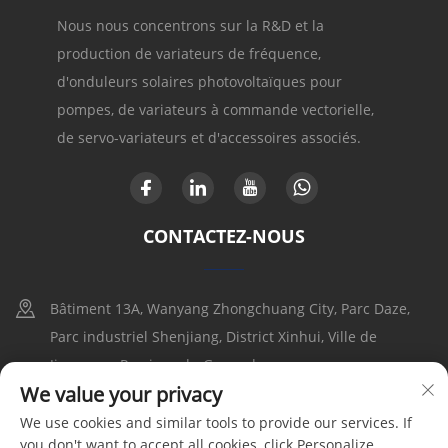
Nous nous concentrons sur la R&D et la
production de variateurs de fréquence,
d'onduleurs solaires photovoltaïques pour
pompes, de variateurs à commande vectorielle,
de servo-variateurs et d'accessoires associés.
CONTACTEZ-NOUS
Bâtiment 13A, Wanyang Zhongchuang City, Parc Daze,
Parc industriel Shenjiang, District Xinhui, Ville de
Jiangmen, Province du Guangdong
We value your privacy
+86-17316086390
We use cookies and similar tools to provide our services. If
you don't want to accept all cookies, click Personalize