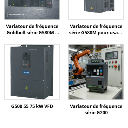
Variateur de fréquence
Variateur de fréquence
Goldbell série G580M |
série G580M pour usage
0,4 kW – 800 kW |
général
Commande V/f et
commande vectorielle |
Variateur de fréquence
certifié CE
G500 55 75 kW VFD
Variateur de fréquence
série G200