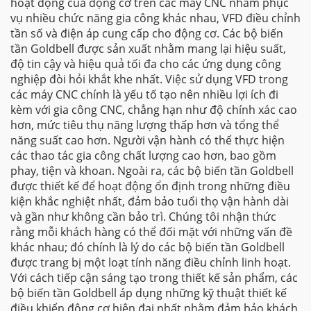
hoạt động của động cơ trên các máy CNC nhằm phục
vụ nhiều chức năng gia công khác nhau, VFD điều chỉnh
tần số và điện áp cung cấp cho động cơ. Các bộ biến
tần Goldbell được sản xuất nhằm mang lại hiệu suất,
độ tin cậy và hiệu quả tối đa cho các ứng dụng công
nghiệp đòi hỏi khắt khe nhất. Việc sử dụng VFD trong
các máy CNC chính là yếu tố tạo nên nhiều lợi ích đi
kèm với gia công CNC, chẳng hạn như độ chính xác cao
hơn, mức tiêu thụ năng lượng thấp hơn và tổng thể
năng suất cao hơn. Người vận hành có thể thực hiện
các thao tác gia công chất lượng cao hơn, bao gồm
phay, tiện và khoan. Ngoài ra, các bộ biến tần Goldbell
được thiết kế để hoạt động ổn định trong những điều
kiện khắc nghiệt nhất, đảm bảo tuổi thọ vận hành dài
và gần như không cần bảo trì. Chúng tôi nhận thức
rằng mỗi khách hàng có thể đối mặt với những vấn đề
khác nhau; đó chính là lý do các bộ biến tần Goldbell
được trang bị một loạt tính năng điều chỉnh linh hoạt.
Với cách tiếp cận sáng tạo trong thiết kế sản phẩm, các
bộ biến tần Goldbell áp dụng những kỹ thuật thiết kế
điều khiển động cơ hiện đại nhất nhằm đảm bảo khách