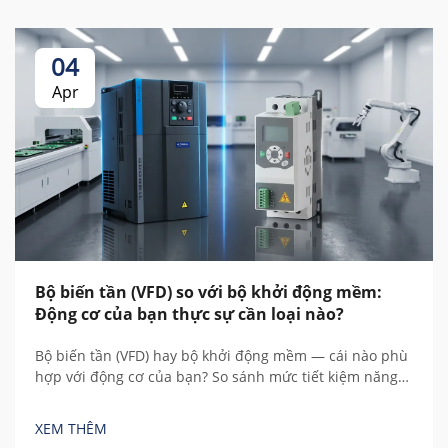
04
Apr
Bộ biến tần (VFD) so với bộ khởi động mềm:
Động cơ của bạn thực sự cần loại nào?
Bộ biến tần (VFD) hay bộ khởi động mềm — cái nào phù
hợp với động cơ của bạn? So sánh mức tiết kiệm năng
lượng, chi phí, điều khiển tốc độ và tổng chi phí sở hữu
trong 5 năm dựa trên các phép tính thực tế trước khi
XEM THÊM
mua.