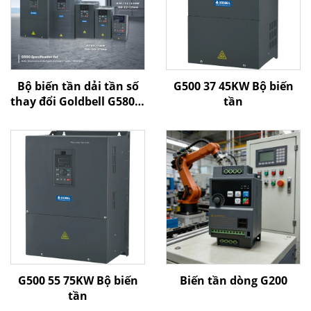
Bộ biến tần dải tần số
G500 37 45KW Bộ biến
thay đổi Goldbell G580M
tần
| 0,4 kW–800 kW | Điều
khiển V/F và điều khiển
vector | Bộ biến tần
được chứng nhận CE
G500 55 75KW Bộ biến
Biến tần dòng G200
tần