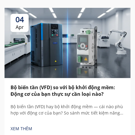
04
Apr
Bộ biến tần (VFD) so với bộ khởi động mềm:
Động cơ của bạn thực sự cần loại nào?
Bộ biến tần (VFD) hay bộ khởi động mềm — cái nào phù
hợp với động cơ của bạn? So sánh mức tiết kiệm năng
lượng, chi phí, điều khiển tốc độ và tổng chi phí sở hữu
trong 5 năm dựa trên các phép tính thực tế trước khi
XEM THÊM
mua.