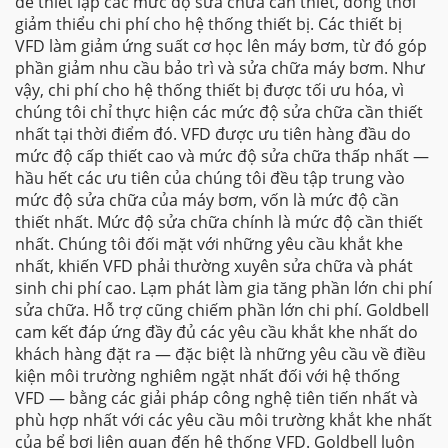
để thiết lập các mức độ sửa chữa cần thiết, đồng thời
giảm thiểu chi phí cho hệ thống thiết bị. Các thiết bị
VFD làm giảm ứng suất cơ học lên máy bơm, từ đó góp
phần giảm nhu cầu bảo trì và sửa chữa máy bơm. Như
vậy, chi phí cho hệ thống thiết bị được tối ưu hóa, vì
chúng tôi chỉ thực hiện các mức độ sửa chữa cần thiết
nhất tại thời điểm đó. VFD được ưu tiên hàng đầu do
mức độ cấp thiết cao và mức độ sửa chữa thấp nhất —
hầu hết các ưu tiên của chúng tôi đều tập trung vào
mức độ sửa chữa của máy bơm, vốn là mức độ cần
thiết nhất. Mức độ sửa chữa chính là mức độ cần thiết
nhất. Chúng tôi đối mặt với những yêu cầu khắt khe
nhất, khiến VFD phải thường xuyên sửa chữa và phát
sinh chi phí cao. Lạm phát làm gia tăng phần lớn chi phí
sửa chữa. Hỗ trợ cũng chiếm phần lớn chi phí. Goldbell
cam kết đáp ứng đầy đủ các yêu cầu khắt khe nhất do
khách hàng đặt ra — đặc biệt là những yêu cầu về điều
kiện môi trường nghiêm ngặt nhất đối với hệ thống
VFD — bằng các giải pháp công nghệ tiên tiến nhất và
phù hợp nhất với các yêu cầu môi trường khắt khe nhất
của bể bơi liên quan đến hệ thống VFD. Goldbell luôn