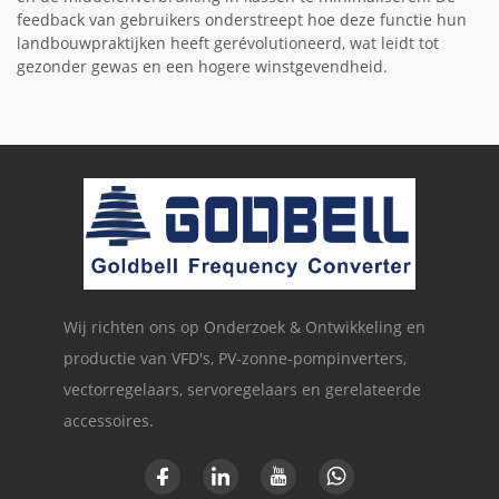
feedback van gebruikers onderstreept hoe deze functie hun
landbouwpraktijken heeft gerévolutioneerd, wat leidt tot
gezonder gewas en een hogere winstgevendheid.
Wij richten ons op Onderzoek & Ontwikkeling en
productie van VFD's, PV-zonne-pompinverters,
vectorregelaars, servoregelaars en gerelateerde
accessoires.