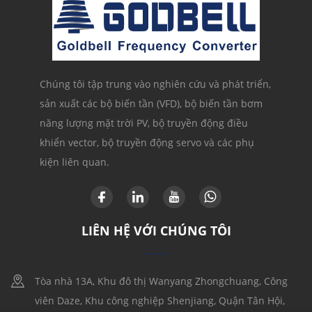
Chúng tôi tập trung vào nghiên cứu và phát triển,
sản xuất các bộ biến tần (VFD), bộ biến tần bơm
năng lượng mặt trời PV, bộ truyền động điều
khiển vector, bộ truyền động servo và các phụ
kiện liên quan.
LIÊN HỆ VỚI CHÚNG TÔI
Tòa nhà 13A, Khu đô thị Wanyang Zhongchuang, Công
viên Daze, Khu công nghiệp Shenjiang, Quận Tân Hội,